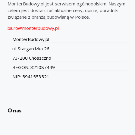
MonterBudowy.pl jest serwisem ogólnopolskim. Naszym
celem jest dostarczać aktualne ceny, opinie, poradniki
związane z branżą budowlaną w Polsce.
biuro@monterbudowy.pl
MonterBudowy.pl
ul. Stargardzka 26
73-200 Choszczno
REGON: 321087449
NIP: 5941553521
O nas