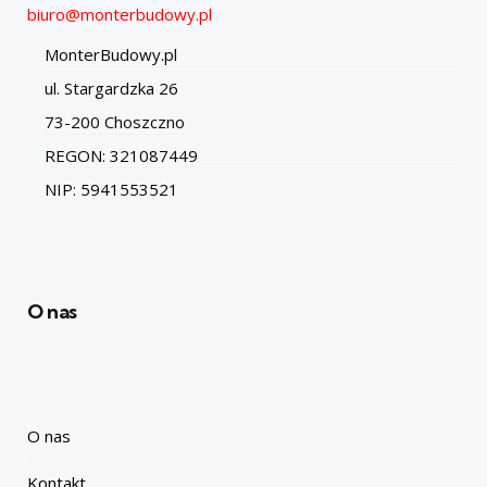
biuro@monterbudowy.pl
MonterBudowy.pl
ul. Stargardzka 26
73-200 Choszczno
REGON: 321087449
NIP: 5941553521
O nas
O nas
Kontakt