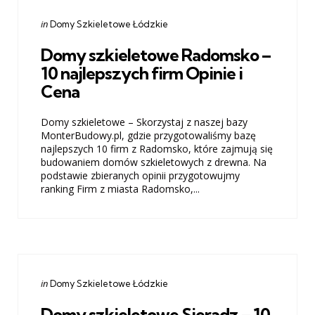
Categories
Posted
in
Domy Szkieletowe Łódzkie
in
Domy szkieletowe Radomsko –
10 najlepszych firm Opinie i
Cena
Domy szkieletowe – Skorzystaj z naszej bazy
MonterBudowy.pl, gdzie przygotowaliśmy bazę
najlepszych 10 firm z Radomsko, które zajmują się
budowaniem domów szkieletowych z drewna. Na
podstawie zbieranych opinii przygotowujmy
ranking Firm z miasta Radomsko,...
Categories
Posted
in
Domy Szkieletowe Łódzkie
in
Domy szkieletowe Sieradz – 10