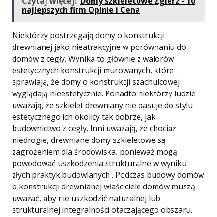
Czytaj więcej:
Domy szkieletowe Zgierz - 10
najlepszych firm Opinie i Cena
Niektórzy postrzegają domy o konstrukcji
drewnianej jako nieatrakcyjne w porównaniu do
domów z cegły. Wynika to głównie z walorów
estetycznych konstrukcji murowanych, które
sprawiają, że domy o konstrukcji szachulcowej
wyglądają nieestetycznie. Ponadto niektórzy ludzie
uważają, że szkielet drewniany nie pasuje do stylu
estetycznego ich okolicy tak dobrze, jak
budownictwo z cegły. Inni uważają, że chociaż
niedrogie, drewniane domy szkieletowe są
zagrożeniem dla środowiska, ponieważ mogą
powodować uszkodzenia strukturalne w wyniku
złych praktyk budowlanych . Podczas budowy domów
o konstrukcji drewnianej właściciele domów muszą
uważać, aby nie uszkodzić naturalnej lub
strukturalnej integralności otaczającego obszaru.