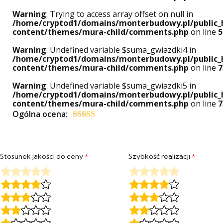
Warning
: Trying to access array offset on null in
/home/cryptod1/domains/monterbudowy.pl/public_
content/themes/mura-child/comments.php
on line
5
Warning
: Undefined variable $suma_gwiazdki4 in
/home/cryptod1/domains/monterbudowy.pl/public_
content/themes/mura-child/comments.php
on line
7
Warning
: Undefined variable $suma_gwiazdki5 in
/home/cryptod1/domains/monterbudowy.pl/public_
content/themes/mura-child/comments.php
on line
7
Ogólna ocena:
Oceniony
5
na 5.
Stosunek jakości do ceny
*
Szybkość realizacji
*