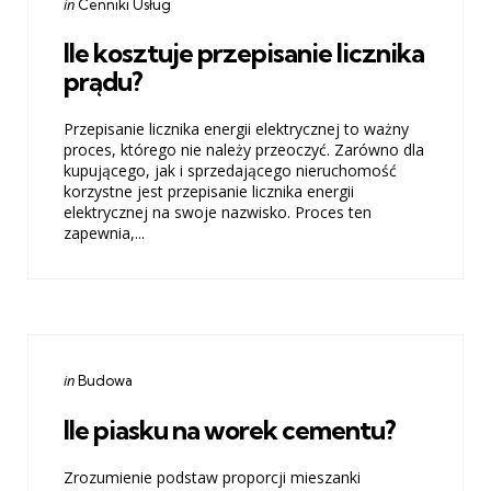
Categories
Posted
in
Cenniki Usług
in
Ile kosztuje przepisanie licznika
prądu?
Przepisanie licznika energii elektrycznej to ważny
proces, którego nie należy przeoczyć. Zarówno dla
kupującego, jak i sprzedającego nieruchomość
korzystne jest przepisanie licznika energii
elektrycznej na swoje nazwisko. Proces ten
zapewnia,...
Categories
Posted
in
Budowa
in
Ile piasku na worek cementu?
Zrozumienie podstaw proporcji mieszanki