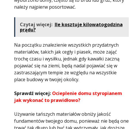
wyburzono domy, często są to brud lub gruz, który
należy najpierw posortować.
Czytaj więcej:
Ile kosztuje kilowatogodzina
prądu?
Na początku znalezienie wszystkich przydatnych
materiałów, takich jak cegły i piasek, może zająć
trochę czasu i wysiłku, jednak gdy kawałki zaczną
pojawiać się na ziemi, będą nadal pojawiać się w
zastraszającym tempie ze względu na wszystkie
place budowy w twojej okolicy.
Sprawdź więcej:
Ocieplenie domu styropianem
jak wykonać to prawidłowo?
Używanie tańszych materiałów obniży jakość
fundamentów twojego domu, ponieważ nie będą one
trwać tak długo lub być tak wytrzymały, jak droższe