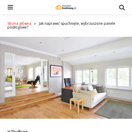
Menu
Se
Strona główna
Jak naprawić spuchnięte, wybrzuszone panele
podłogowe?
Categories
post
w
Podłoga