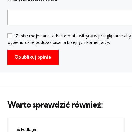
Zapisz moje dane, adres e-mail i witrynę w przeglądarce aby
wypełnić dane podczas pisania kolejnych komentarzy.
Warto sprawdzić również:
Categories
Posted
in
Podłoga