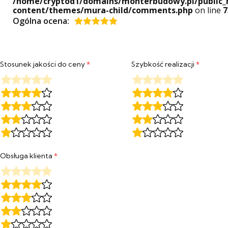
/home/cryptod1/domains/monterbudowy.pl/public_
content/themes/mura-child/comments.php
on line
7
Ogólna ocena:
Oceniony
5
na 5.
Stosunek jakości do ceny
*
Szybkość realizacji
*
Obsługa klienta
*