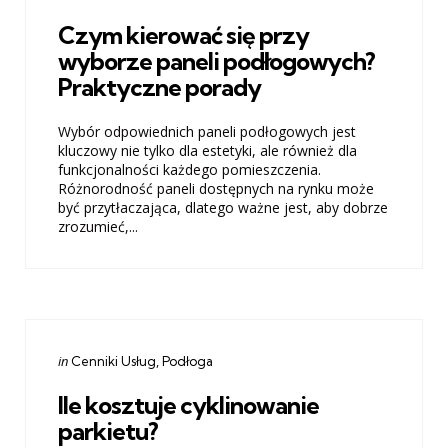
in
Czym kierować się przy
wyborze paneli podłogowych?
Praktyczne porady
Wybór odpowiednich paneli podłogowych jest
kluczowy nie tylko dla estetyki, ale również dla
funkcjonalności każdego pomieszczenia.
Różnorodność paneli dostępnych na rynku może
być przytłaczająca, dlatego ważne jest, aby dobrze
zrozumieć,...
Categories
Posted
in
Cenniki Usług
Podłoga
in
Ile kosztuje cyklinowanie
parkietu?