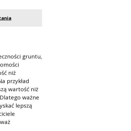
tania
eczności gruntu,
chomości
ść niż
Na przykład
zą wartość niż
 Dlatego ważne
zyskać lepszą
iciele
eważ