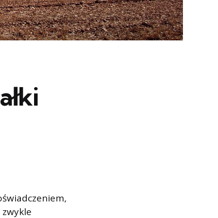
ałki
oświadczeniem,
t zwykle