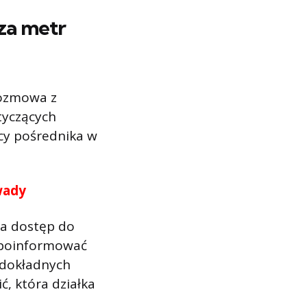
 za metr
rozmowa z
tyczących
cy pośrednika w
wady
ma dostęp do
 poinformować
 dokładnych
, która działka