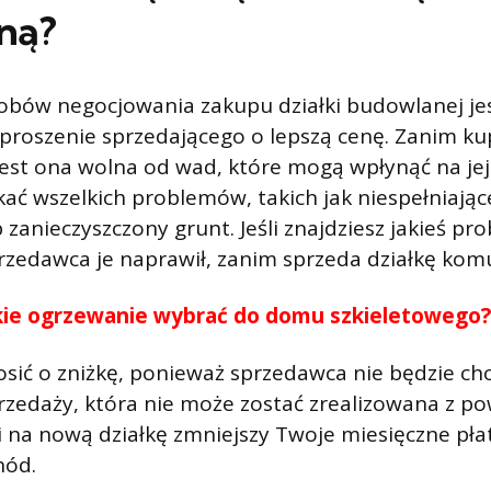
ną?
obów negocjowania zakupu działki budowlanej je
proszenie sprzedającego o lepszą cenę. Zanim kup
 jest ona wolna od wad, które mogą wpłynąć na jej
ać wszelkich problemów, takich jak niespełniają
zanieczyszczony grunt. Jeśli znajdziesz jakieś pr
rzedawca je naprawił, zanim sprzeda działkę kom
kie ogrzewanie wybrać do domu szkieletowego?
sić o zniżkę, ponieważ sprzedawca nie będzie chci
rzedaży, która nie może zostać zrealizowana z p
i na nową działkę zmniejszy Twoje miesięczne płat
hód.