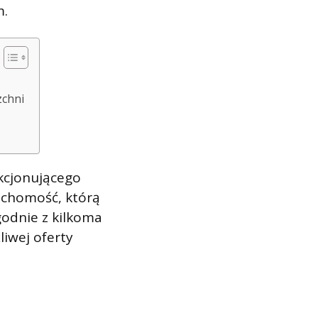
m.
zchni
akcjonującego
ruchomość, którą
godnie z kilkoma
iwej oferty