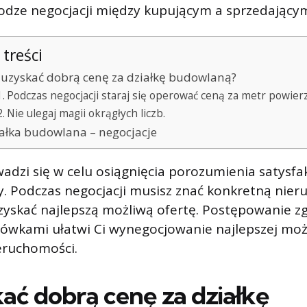
dze negocjacji między kupującym a sprzedający
 treści
 uzyskać dobrą cenę za działkę budowlaną?
Podczas negocjacji staraj się operować ceną za metr powier
Nie ulegaj magii okrągłych liczb.
ałka budowlana – negocjacje
adzi się w celu osiągnięcia porozumienia satysf
y. Podczas negocjacji musisz znać konkretną nie
zyskać najlepszą możliwą ofertę. Postępowanie z
ówkami ułatwi Ci wynegocjowanie najlepszej możl
eruchomości.
kać dobrą cenę za działkę