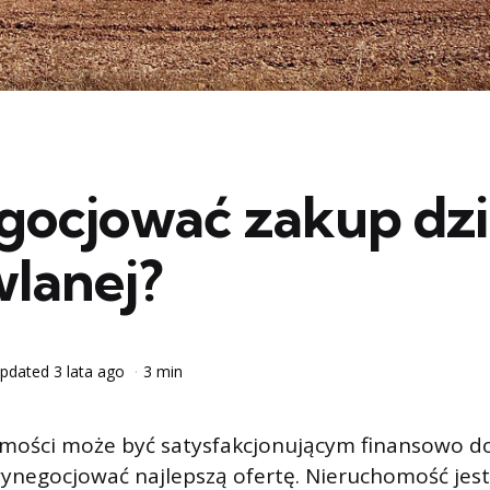
gocjować zakup dzi
lanej?
pdated
3 lata ago
3 min
mości może być satysfakcjonującym finansowo d
k wynegocjować najlepszą ofertę. Nieruchomość jes