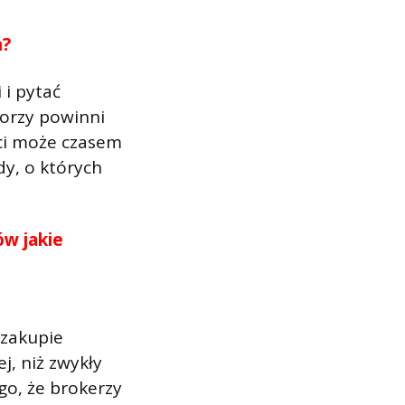
h?
 i pytać
torzy powinni
ści może czasem
dy, o których
ów jakie
zakupie
, niż zwykły
go, że brokerzy