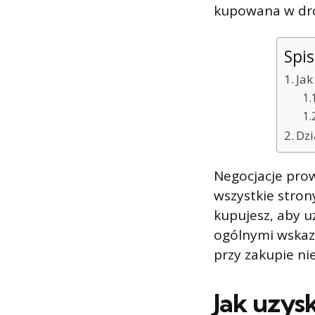
kupowana w dro
Spis
Jak
Dzi
Negocjacje prow
wszystkie stron
kupujesz, aby u
ogólnymi wskaz
przy zakupie ni
Jak uzys