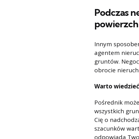
Podczas ne
powierzch
Innym sposobem
agentem nieruch
gruntów. Negocj
obrocie nieruc
Warto wiedzie
Pośrednik może
wszystkich gru
Cię o nadchodzą
szacunków warto
odpowiada Twoi