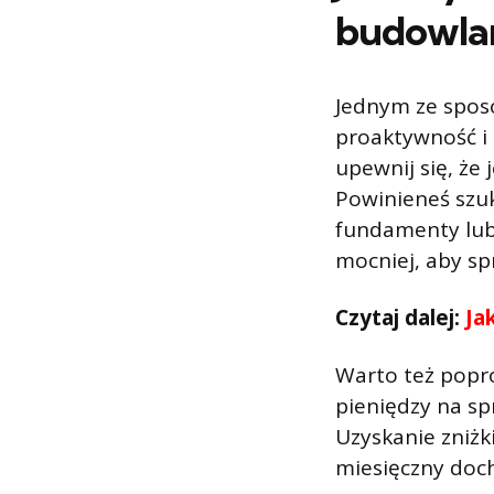
budowla
Jednym ze spos
proaktywność i 
upewnij się, że
Powinieneś szuk
fundamenty lub 
mocniej, aby sp
Czytaj dalej:
Ja
Warto też popro
pieniędzy na sp
Uzyskanie zniżk
miesięczny doc