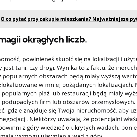
O co pytać przy zakupie mieszkania? Najważniejsze py
magii okrągłych liczb.
omość, powinieneś skupić się na lokalizacji i użyt
y jest tani, czy drogi. Wynika to z faktu, że nieru
w popularnych obszarach będą miały wyższą warto
lokalizowane w mniej pożądanych lokalizacjach. 
popularnych plaż lub restauracji będą miały wyżs
 podupadłych firm lub obszarów przemysłowych.
ieć, gdzie znajduje się Twoja nieruchomość, aby u
egocjacji. Niektórzy uważają, że potencjalni właśc
powinni z góry wiedzieć o ukrytych wadach, poni
 mają wymogu ujawniania wad z góry.