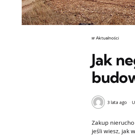
Categories
post
w
Aktualności
w
Jak ne
budow
3 lata ago
U
Zakup nierucho
jeśli wiesz, ja