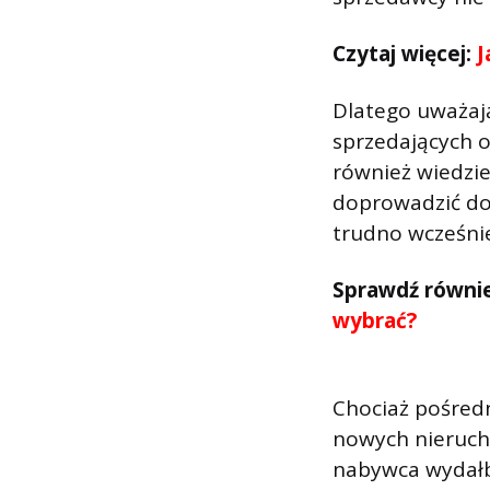
Czytaj więcej:
J
Dlatego uważają
sprzedających o
również wiedzie
doprowadzić do 
trudno wcześnie
Sprawdź równi
wybrać?
Chociaż pośred
nowych nieruch
nabywca wydałby