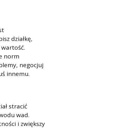
st
isz działkę,
 wartość.
ce norm
oblemy, negocjuj
uś innemu.
ał stracić
owodu wad.
ności i zwiększy