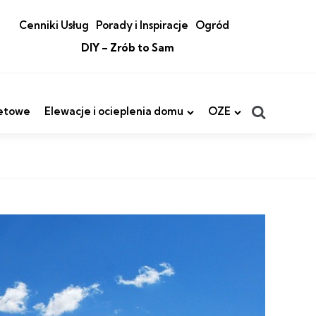
Cenniki Usług
Porady i Inspiracje
Ogród
DIY – Zrób to Sam
Search
etowe
Elewacje i ocieplenia domu
OZE