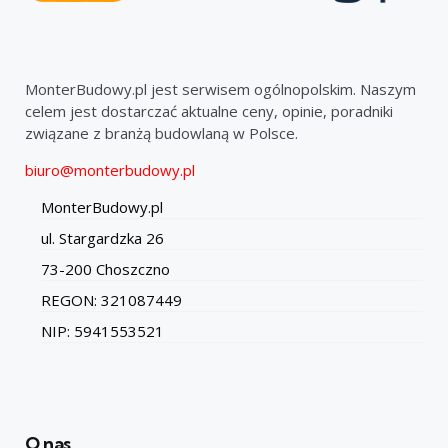
MonterBudowy.pl jest serwisem ogólnopolskim. Naszym
celem jest dostarczać aktualne ceny, opinie, poradniki
związane z branżą budowlaną w Polsce.
biuro@monterbudowy.pl
MonterBudowy.pl
ul. Stargardzka 26
73-200 Choszczno
REGON: 321087449
NIP: 5941553521
O nas