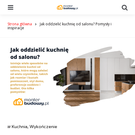
Menu
Se
Strona główna
Jak oddzielić kuchnię od salonu? Pomysły i
inspiracje
Categories
post
w
Kuchnia
Wykończenie
w