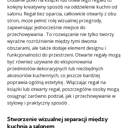
Dodanie półki na książki lub otwartego regału to
kolejny kreatywny sposób na oddzielenie kuchni od
salonu. Regał bez oparcia, całkowicie otwarty z obu
stron, może pełnić rolę wizualnej przegrody,
zapewniając jednocześnie miejsce do
przechowywania . To rozwiązanie nie tylko tworzy
wyraźne rozróżnienie między tymi dwoma
obszarami, ale także dodaje element designu i
funkcjonalności do przestrzeni. Otwarte regały mogą
być również używane do eksponowania
przedmiotów dekoracyjnych lub niezbędnych
akcesoriów kuchennych, co jeszcze bardziej
poprawia ogólną estetykę . Włączając regał na
książki lub otwarty regał, poszczególne osoby mogą
osiągnąć zarówno podział, jak i przechowywanie w
stylowy i praktyczny sposób .
Stworzenie wizualnej separacji między
kuchnią a salonem