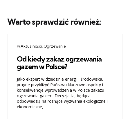
Warto sprawdzić również:
Categories
Posted
in
Aktualności
Ogrzewanie
in
Od kiedy zakaz ogrzewania
gazem w Polsce?
Jako ekspert w dziedzinie energii i środowiska,
pragnę przybliżyć Państwu kluczowe aspekty i
konsekwencje wprowadzenia w Polsce zakazu
ogrzewania gazem. Decyzja ta, będąca
odpowiedzią na rosnące wyzwania ekologiczne i
ekonomiczne,...