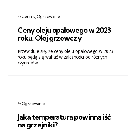
Categories
Posted
in
Cennik
Ogrzewanie
in
Ceny oleju opałowego w 2023
roku. Olej grzewczy
Przewiduje się, że ceny oleju opałowego w 2023
roku będą się wahać w zależności od różnych
czynników.
Categories
Posted
in
Ogrzewanie
in
Jaka temperatura powinna iść
na grzejniki?