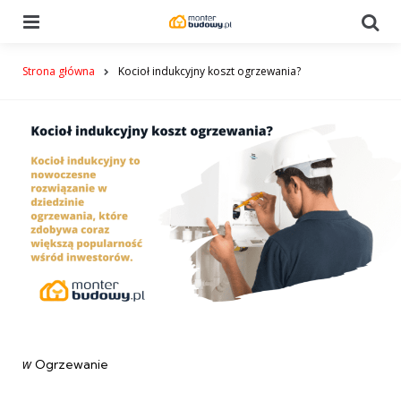
Menu
Se
Strona główna
Kocioł indukcyjny koszt ogrzewania?
Categories
post
w
Ogrzewanie
w