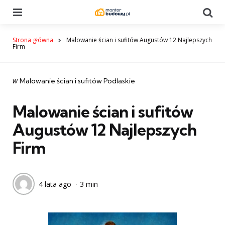
Menu
Se
Strona główna
Malowanie ścian i sufitów Augustów 12 Najlepszych
Firm
Categories
post
w
Malowanie ścian i sufitów Podlaskie
w
Malowanie ścian i sufitów
Augustów 12 Najlepszych
Firm
4 lata ago
3 min