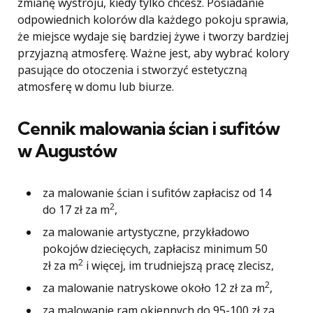
zmianę wystroju, kiedy tylko chcesz. Posiadanie
odpowiednich kolorów dla każdego pokoju sprawia,
że ​​miejsce wydaje się bardziej żywe i tworzy bardziej
przyjazną atmosferę. Ważne jest, aby wybrać kolory
pasujące do otoczenia i stworzyć estetyczną
atmosferę w domu lub biurze.
Cennik malowania ścian i sufitów
w Augustów
za malowanie ścian i sufitów zapłacisz od 14
2
do 17 zł za m
,
za malowanie artystyczne, przykładowo
pokojów dziecięcych, zapłacisz minimum 50
2
zł za m
i więcej, im trudniejszą pracę zlecisz,
2
za malowanie natryskowe około 12 zł za m
,
za malowanie ram okiennych do 95-100 zł za