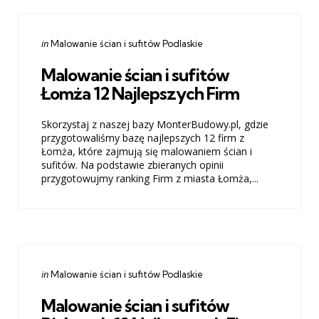
Categories
Posted
in
Malowanie ścian i sufitów Podlaskie
in
Malowanie ścian i sufitów
Łomża 12 Najlepszych Firm
Skorzystaj z naszej bazy MonterBudowy.pl, gdzie
przygotowaliśmy bazę najlepszych 12 firm z
Łomża, które zajmują się malowaniem ścian i
sufitów. Na podstawie zbieranych opinii
przygotowujmy ranking Firm z miasta Łomża,...
Categories
Posted
in
Malowanie ścian i sufitów Podlaskie
in
Malowanie ścian i sufitów