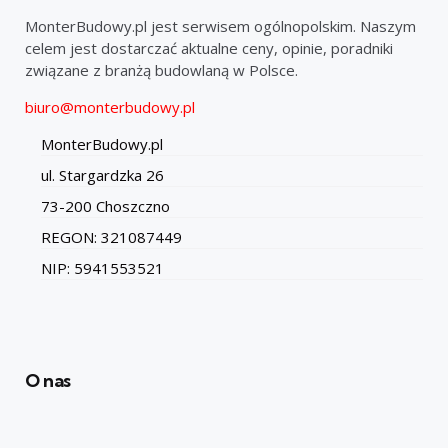
MonterBudowy.pl jest serwisem ogólnopolskim. Naszym
celem jest dostarczać aktualne ceny, opinie, poradniki
związane z branżą budowlaną w Polsce.
biuro@monterbudowy.pl
MonterBudowy.pl
ul. Stargardzka 26
73-200 Choszczno
REGON: 321087449
NIP: 5941553521
O nas