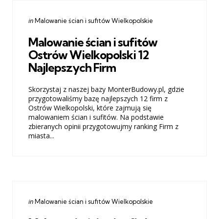
Categories
Posted
in
Malowanie ścian i sufitów Wielkopolskie
in
Malowanie ścian i sufitów
Ostrów Wielkopolski 12
Najlepszych Firm
Skorzystaj z naszej bazy MonterBudowy.pl, gdzie
przygotowaliśmy bazę najlepszych 12 firm z
Ostrów Wielkopolski, które zajmują się
malowaniem ścian i sufitów. Na podstawie
zbieranych opinii przygotowujmy ranking Firm z
miasta...
Categories
Posted
in
Malowanie ścian i sufitów Wielkopolskie
in