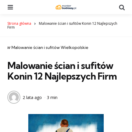
Menu
Se
Strona główna
Malowanie ścian i sufitów Konin 12 Najlepszych
Firm
Categories
post
w
Malowanie ścian i sufitów Wielkopolskie
w
Malowanie ścian i sufitów
Konin 12 Najlepszych Firm
2 lata ago
3 min