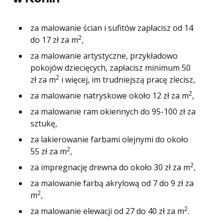
za malowanie ścian i sufitów zapłacisz od 14
2
do 17 zł za m
,
za malowanie artystyczne, przykładowo
pokojów dziecięcych, zapłacisz minimum 50
2
zł za m
i więcej, im trudniejszą pracę zlecisz,
2
za malowanie natryskowe około 12 zł za m
,
za malowanie ram okiennych do 95-100 zł za
sztukę,
za lakierowanie farbami olejnymi do około
2
55 zł za m
,
2
za impregnację drewna do około 30 zł za m
,
za malowanie farbą akrylową od 7 do 9 zł za
2
m
,
2
za malowanie elewacji od 27 do 40 zł za m
.