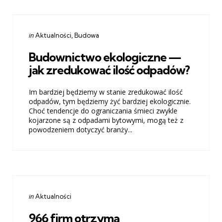
Categories
Posted
in
Aktualności
Budowa
in
Budownictwo ekologiczne —
jak zredukować ilość odpadów?
Im bardziej będziemy w stanie zredukować ilość
odpadów, tym będziemy żyć bardziej ekologicznie.
Choć tendencje do ograniczania śmieci zwykle
kojarzone są z odpadami bytowymi, mogą też z
powodzeniem dotyczyć branży...
Categories
Posted
in
Aktualności
in
966 firm otrzyma