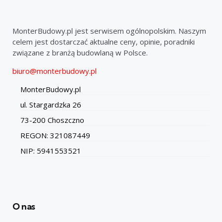
MonterBudowy.pl jest serwisem ogólnopolskim. Naszym
celem jest dostarczać aktualne ceny, opinie, poradniki
związane z branżą budowlaną w Polsce.
biuro@monterbudowy.pl
MonterBudowy.pl
ul. Stargardzka 26
73-200 Choszczno
REGON: 321087449
NIP: 5941553521
O nas