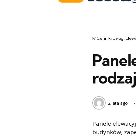
Categories
post
w
Cenniki Usług
Elew
w
Panel
rodzaj
2 lata ago
7
Panele elewacy
budynków, zape