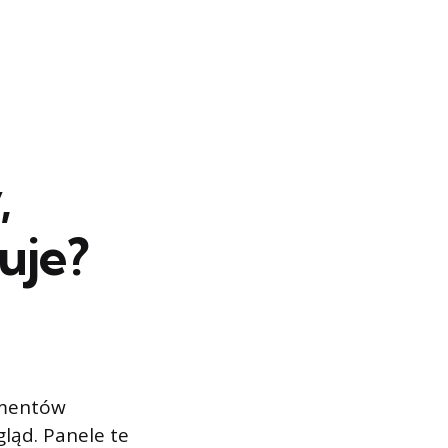
,
uje?
ementów
ląd. Panele te