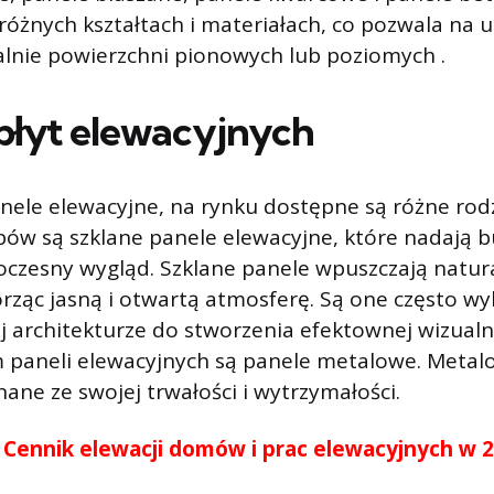
różnych kształtach i materiałach, co pozwala na 
alnie powierzchni pionowych lub poziomych .
płyt elewacyjnych
panele elewacyjne, na rynku dostępne są różne rod
pów są szklane panele elewacyjne, które nadają
oczesny wygląd. Szklane panele wpuszczają natur
orząc jasną i otwartą atmosferę. Są one często w
 architekturze do stworzenia efektownej wizualni
 paneli elewacyjnych są panele metalowe. Metal
nane ze swojej trwałości i wytrzymałości.
:
Cennik elewacji domów i prac elewacyjnych w 2