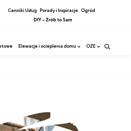
Cenniki Usług
Porady i Inspiracje
Ogród
DIY – Zrób to Sam
Search
etowe
Elewacje i ocieplenia domu
OZE