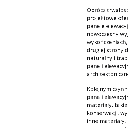
Oprócz trwałośc
projektowe ofer
panele elewacy
nowoczesny wygl
wykończeniach, 
drugiej strony
naturalny i tra
paneli elewacyj
architektonicz
Kolejnym czynni
paneli elewacyj
materiały, tak
konserwacji, wy
inne materiały,