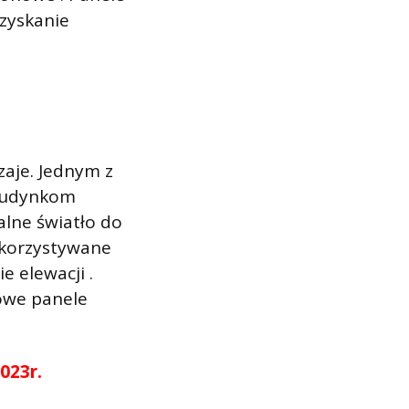
uzyskanie
zaje. Jednym z
 budynkom
alne światło do
ykorzystywane
e elewacji .
owe panele
023r.