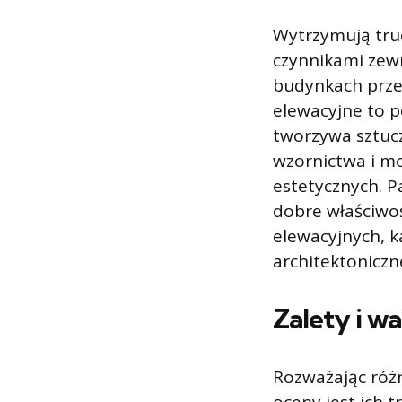
Wytrzymują tru
czynnikami zew
budynkach prz
elewacyjne to p
tworzywa sztuc
wzornictwa i m
estetycznych. P
dobre właściwoś
elewacyjnych, k
architektoniczn
Zalety i w
Rozważając róż