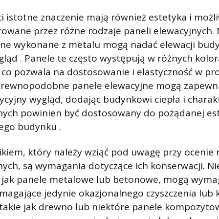
i istotne znaczenie mają również estetyka i możl
owane przez różne rodzaje paneli elewacyjnych. 
jne wykonane z metalu mogą nadać elewacji budy
ąd . Panele te często występują w różnych kolor
co pozwala na dostosowanie i elastyczność w pro
 drewnopodobne panele elewacyjne mogą zapewni
dycyjny wygląd, dodając budynkowi ciepła i charak
nych powinien być dostosowany do pożądanej este
nego budynku .
kiem, który należy wziąć pod uwagę przy ocenie
nych, są wymagania dotyczące ich konserwacji. Ni
ie jak panele metalowe lub betonowe, mogą wyma
magające jedynie okazjonalnego czyszczenia lub k
 takie jak drewno lub niektóre panele kompozyt