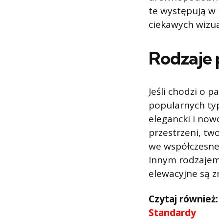
te występują w 
ciekawych wizu
Rodzaje 
Jeśli chodzi o 
popularnych ty
elegancki i now
przestrzeni, tw
we współczesnej
Innym rodzajem
elewacyjne są z
Czytaj również
Standardy