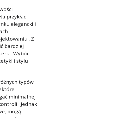
iwości
Na przykład
nku elegancki i
ach i
jektowaniu . Z
ć bardziej
teru . Wybór
tyki i stylu
 różnych typów
ektóre
gać minimalnej
ontroli . Jednak
owe, mogą