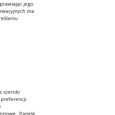
prawiając jego
lewacyjnych ma
reślaniu
c szeroki
preferencji .
e
onowe . Panele