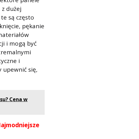
iektóre panele
 z dużej
te są często
knięcie, pękanie
materiałów
ji i mogą być
stremalnymi
yczne i
 upewnić się,
psu? Cena w
Najmodniejsze