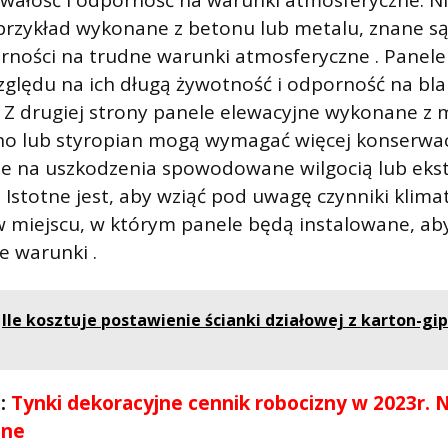
trwałość i odporność na warunki atmosferyczne. N
przykład wykonane z betonu lub metalu, znane są
orności na trudne warunki atmosferyczne . Panele 
ględu na ich długą żywotność i odporność na bla
 Z drugiej strony panele elewacyjne wykonane z 
no lub styropian mogą wymagać więcej konserwac
ne na uszkodzenia spowodowane wilgocią lub ek
Istotne jest, aby wziąć pod uwagę czynniki klimat
 miejscu, w którym panele będą instalowane, aby
e warunki .
Ile kosztuje postawienie ścianki działowej z karton-gi
ć:
Tynki dekoracyjne cennik robocizny w 2023r. 
jne