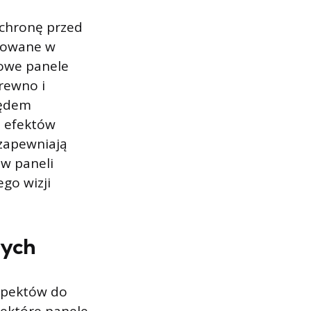
chronę przed
sowane w
owe panele
drewno i
lędem
h efektów
 zapewniają
ów paneli
ego wizji
nych
spektów do