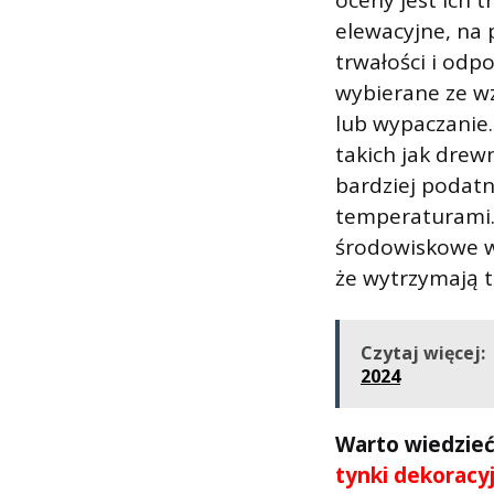
oceny jest ich 
elewacyjne, na 
trwałości i odp
wybierane ze wz
lub wypaczanie.
takich jak drew
bardziej podat
temperaturami. 
środowiskowe w
że wytrzymają t
Czytaj więcej:
2024
Warto wiedzie
tynki dekoracy