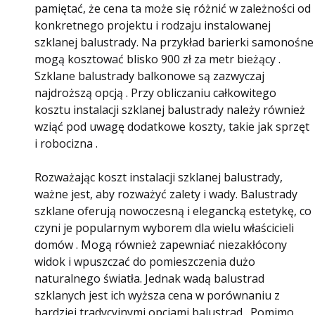
pamiętać, że cena ta może się różnić w zależności od
konkretnego projektu i rodzaju instalowanej
szklanej balustrady. Na przykład barierki samonośne
mogą kosztować blisko 900 zł za metr bieżący .
Szklane balustrady balkonowe są zazwyczaj
najdroższą opcją . Przy obliczaniu całkowitego
kosztu instalacji szklanej balustrady należy również
wziąć pod uwagę dodatkowe koszty, takie jak sprzęt
i robocizna .
Rozważając koszt instalacji szklanej balustrady,
ważne jest, aby rozważyć zalety i wady. Balustrady
szklane oferują nowoczesną i elegancką estetykę, co
czyni je popularnym wyborem dla wielu właścicieli
domów . Mogą również zapewniać niezakłócony
widok i wpuszczać do pomieszczenia dużo
naturalnego światła. Jednak wadą balustrad
szklanych jest ich wyższa cena w porównaniu z
bardziej tradycyjnymi opcjami balustrad . Pomimo