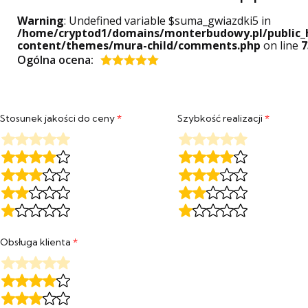
Warning
: Undefined variable $suma_gwiazdki5 in
/home/cryptod1/domains/monterbudowy.pl/public_
content/themes/mura-child/comments.php
on line
7
Ogólna ocena:
Oceniony
5
na 5.
Stosunek jakości do ceny
*
Szybkość realizacji
*
Obsługa klienta
*