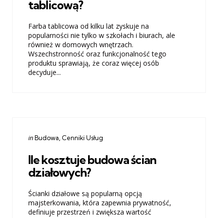
tablicową?
Farba tablicowa od kilku lat zyskuje na
popularności nie tylko w szkołach i biurach, ale
również w domowych wnętrzach.
Wszechstronność oraz funkcjonalność tego
produktu sprawiają, że coraz więcej osób
decyduje...
Categories
Posted
in
Budowa
Cenniki Usług
in
Ile kosztuje budowa ścian
działowych?
Ścianki działowe są popularną opcją
majsterkowania, która zapewnia prywatność,
definiuje przestrzeń i zwiększa wartość