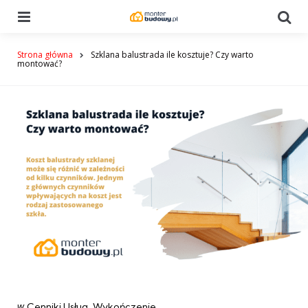
Menu
Se
Strona główna
Szklana balustrada ile kosztuje? Czy warto
montować?
Categories
post
w
Cenniki Usług
Wykończenie