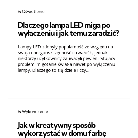
Categories
Posted
in
Oświetlenie
in
Dlaczego lampa LED miga po
wyłączeniu i jak temu zaradzić?
Lampy LED zdobyły popularność ze względu na
swoją energooszczędność i trwałość, jednak
niektórzy użytkownicy zauważyli pewien irytujący
problem: migotanie światła nawet po wyłączeniu
lampy. Dlaczego to się dzieje i czy...
Categories
Posted
in
Wykończenie
in
Jak w kreatywny sposób
wykorzystać w domu farbę