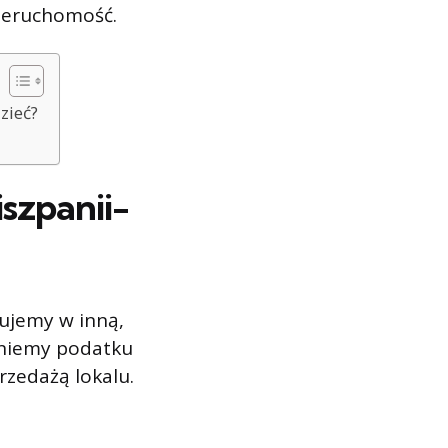
nieruchomość.
zieć?
szpanii-
tujemy w inną,
kniemy podatku
zedażą lokalu.