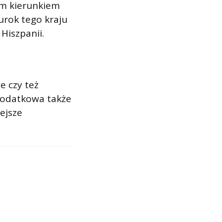
ym kierunkiem
urok tego kraju
Hiszpanii.
e czy też
podatkowa także
ejsze