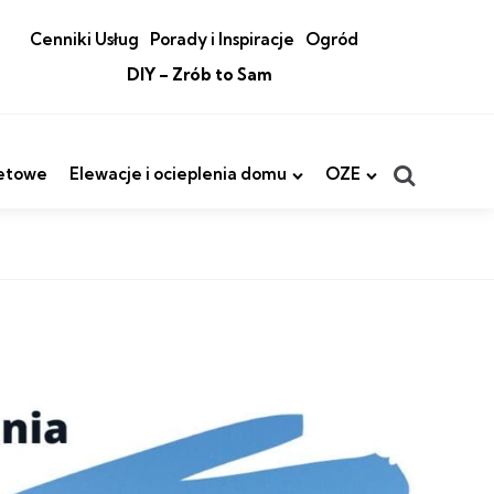
Cenniki Usług
Porady i Inspiracje
Ogród
DIY – Zrób to Sam
Search
etowe
Elewacje i ocieplenia domu
OZE