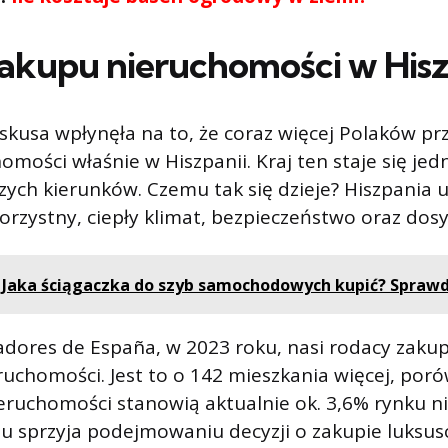
akupu nieruchomości w Hisz
skusa wpłynęła na to, że coraz więcej Polaków prz
omości właśnie w Hiszpanii. Kraj ten staje się je
zych kierunków. Czemu tak się dzieje? Hiszpania u
orzystny, ciepły klimat, bezpieczeństwo oraz dosyć
Jaka ściągaczka do szyb samochodowych kupić? Spra
dores de España, w 2023 roku, nasi rodacy zakupi
uchomości. Jest to o 142 mieszkania więcej, por
ieruchomości stanowią aktualnie ok. 3,6% rynku n
aju sprzyja podejmowaniu decyzji o zakupie luks