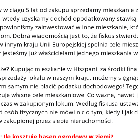
dy w ciągu 5 lat od zakupu sprzedamy mieszkanie 
, wtedy uzyskamy dochód opodatkowany stawką 
 powinniśmy zainwestować w inne mieszkanie, kt
m. Dobrą wiadomością jest to, że fiskus stwierdzi
 innym kraju Unii Europejskiej spełnia cele mie
dy jesteśmy już właścicielami jednego mieszkania w
ąże? Kupując mieszkanie w Hiszpanii za środki fi
sprzedaży lokalu w naszym kraju, możemy sięgnąć
ym samym nie płacić podatku dochodowego! Teg
izuje własne cele mieszkaniowe. Co ważne, nawet je
 czas w zakupionym lokum. Według fiskusa ustaw
sób fizycznych nie mówi nic o tym, kiedy i jak 
 zakupionej przez siebie nieruchomości.
ć:
Ile kosztuje basen ogrodowy w ziemi?