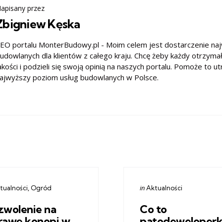
apisany przez
Zbigniew Kęska
EO portalu MonterBudowy.pl - Moim celem jest dostarczenie na
udowlanych dla klientów z całego kraju. Chcę żeby każdy otrzyma
akości i podzieli się swoją opinią na naszych portalu. Pomoże to u
ajwyższy poziom usług budowlanych w Polsce.
gories
Categories
ed
Posted
in
tualności
Ogród
Aktualności
in
zwolenie na
Co to
rawę konopi w
patodeweloperk