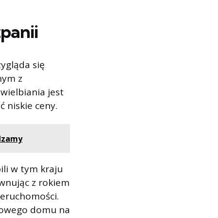
panii
ygląda się
dnym z
wielbiania jest
 niskie ceny.
wdzamy
li w tym kraju
ównując z rokiem
ieruchomości.
usowego domu na