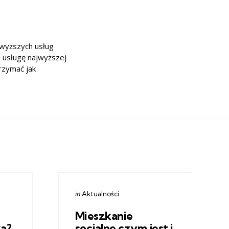
jwyższych usług
ł usługę najwyższej
trzymać jak
Categories
Posted
in
Aktualności
in
Mieszkanie
a?
socjalne czym jest i