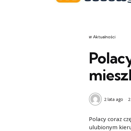
Categories
post
w
Aktualności
w
Polacy
miesz
2 lata ago
2
Polacy coraz cz
ulubionym kieru