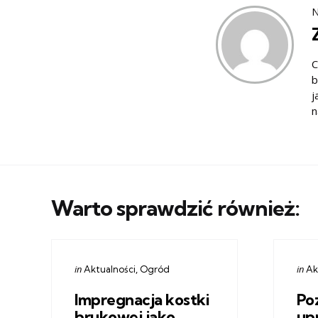
N
C
b
j
n
Warto sprawdzić również:
Categories
Cate
Posted
Post
in
in
Aktualności
Ogród
Ak
in
in
Impregnacja kostki
Po
brukowej jako
up