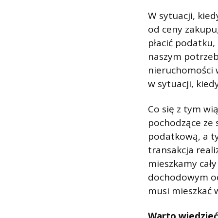
W sytuacji, kie
od ceny zakupu
płacić podatku,
naszym potrzebo
nieruchomości w
w sytuacji, kie
Co się z tym wi
pochodzące ze 
podatkową, a t
transakcja real
mieszkamy cały
dochodowym od o
musi mieszkać w
Warto wiedzie