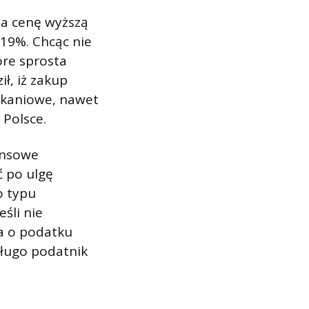
za cenę wyższą
19%. Chcąc nie
óre sprosta
ł, iż zakup
szkaniowe, nawet
 Polsce.
nansowe
 po ulgę
o typu
śli nie
a o podatku
długo podatnik