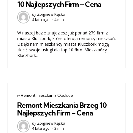
10 Najlepszych Firm – Cena
Posted
by
Zbigniew Kęska
4 lata ago
4 min
by
W naszej bazie znajdziesz już ponad 279 firm z
miasta Kluczbork, które oferują remonty mieszkań.
Dzięki nam mieszkańcy miasta Kluczbork mogą
zlecić swoje usługi dla top 10 firm. Mieszkańcy
Kluczbork...
Categories
post
w
Remont mieszkania Opolskie
w
Remont Mieszkania Brzeg 10
Najlepszych Firm – Cena
Posted
by
Zbigniew Kęska
4 lata ago
3 min
by