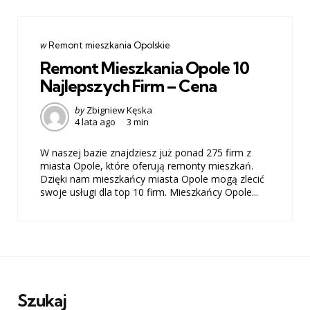
Categories
post
w
Remont mieszkania Opolskie
w
Remont Mieszkania Opole 10
Najlepszych Firm – Cena
Posted
by
Zbigniew Kęska
4 lata ago
3 min
by
W naszej bazie znajdziesz już ponad 275 firm z
miasta Opole, które oferują remonty mieszkań.
Dzięki nam mieszkańcy miasta Opole mogą zlecić
swoje usługi dla top 10 firm. Mieszkańcy Opole...
Szukaj