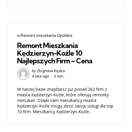
Categories
post
w
Remont mieszkania Opolskie
w
Remont Mieszkania
Kędzierzyn-Koźle 10
Najlepszych Firm – Cena
Posted
by
Zbigniew Kęska
4 lata ago
3 min
by
W naszej bazie znajdziesz już ponad 262 firm z
miasta Kędzierzyn-Koźle, które oferują remonty
mieszkań. Dzięki nam mieszkańcy miasta
Kędzierzyn-Koźle mogą zlecić swoje usługi dla top
10 firm. Mieszkańcy Kędzierzyn-Koźle...