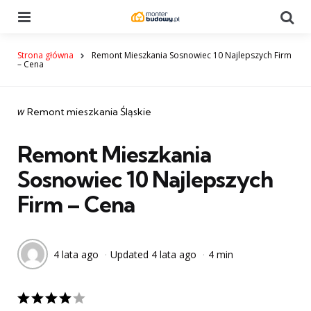
Menu
Se
Strona główna
Remont Mieszkania Sosnowiec 10 Najlepszych Firm
– Cena
Categories
post
w
Remont mieszkania Śląskie
w
Remont Mieszkania
Sosnowiec 10 Najlepszych
Firm – Cena
4 lata ago
Updated
4 lata ago
4 min