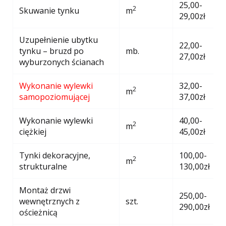
25,00-
2
Skuwanie tynku
m
29,00zł
Uzupełnienie ubytku
22,00-
tynku – bruzd po
mb.
27,00zł
wyburzonych ścianach
Wykonanie wylewki
32,00-
2
m
samopoziomującej
37,00zł
Wykonanie wylewki
40,00-
2
m
ciężkiej
45,00zł
Tynki dekoracyjne,
100,00-
2
m
strukturalne
130,00zł
Montaż drzwi
250,00-
wewnętrznych z
szt.
290,00zł
ościeżnicą