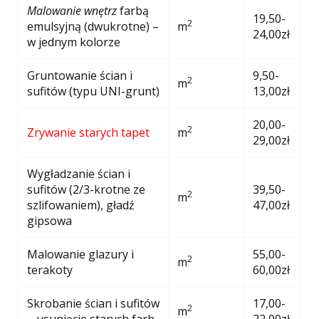
Malowanie wnętrz
farbą
19,50-
2
emulsyjną (dwukrotne) –
m
24,00zł
w jednym kolorze
Gruntowanie ścian i
9,50-
2
m
sufitów (typu UNI-grunt)
13,00zł
20,00-
2
Zrywanie starych tapet
m
29,00zł
Wygładzanie ścian i
sufitów (2/3-krotne ze
39,50-
2
m
szlifowaniem), gładź
47,00zł
gipsowa
Malowanie glazury i
55,00-
2
m
terakoty
60,00zł
Skrobanie ścian i sufitów
17,00-
2
m