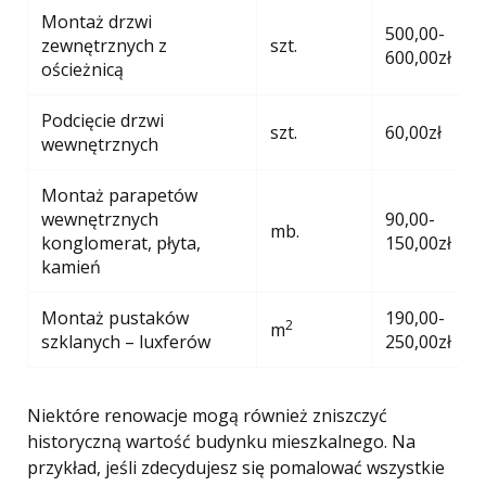
Montaż drzwi
500,00-
zewnętrznych z
szt.
600,00zł
ościeżnicą
Podcięcie drzwi
szt.
60,00zł
wewnętrznych
Montaż parapetów
wewnętrznych
90,00-
mb.
konglomerat, płyta,
150,00zł
kamień
Montaż pustaków
190,00-
2
m
szklanych – luxferów
250,00zł
Niektóre renowacje mogą również zniszczyć
historyczną wartość budynku mieszkalnego. Na
przykład, jeśli zdecydujesz się pomalować wszystkie