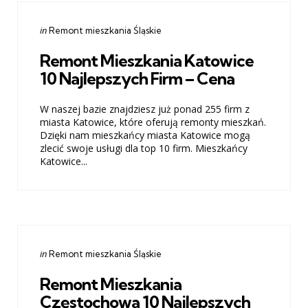
Categories
Posted
in
Remont mieszkania Śląskie
in
Remont Mieszkania Katowice
10 Najlepszych Firm – Cena
W naszej bazie znajdziesz już ponad 255 firm z
miasta Katowice, które oferują remonty mieszkań.
Dzięki nam mieszkańcy miasta Katowice mogą
zlecić swoje usługi dla top 10 firm. Mieszkańcy
Katowice...
Categories
Posted
in
Remont mieszkania Śląskie
in
Remont Mieszkania
Częstochowa 10 Najlepszych