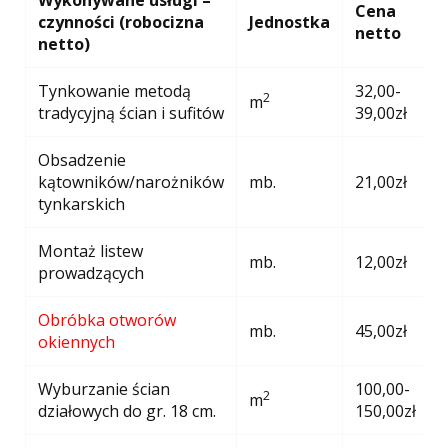
Wykonywane usługi –
Cena
czynności (robocizna
Jednostka
netto
netto)
Tynkowanie metodą
32,00-
2
m
tradycyjną ścian i sufitów
39,00zł
Obsadzenie
kątowników/narożników
mb.
21,00zł
tynkarskich
Montaż listew
mb.
12,00zł
prowadzących
Obróbka otworów
mb.
45,00zł
okiennych
Wyburzanie ścian
100,00-
2
m
działowych do gr. 18 cm.
150,00zł