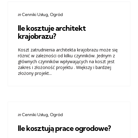
Categories
Posted
in
Cenniki Usług
Ogród
in
Ile kosztuje architekt
krajobrazu?
Koszt zatrudnienia architekta krajobrazu może się
różnić w zależności od kilku czynników. Jednym z
głównych czynników wpływających na koszt jest
zakres i złożoność projektu . Większy i bardziej
złożony projekt...
Categories
Posted
in
Cenniki Usług
Ogród
in
Ile kosztują prace ogrodowe?