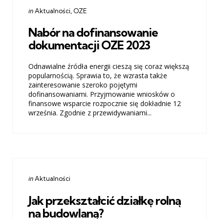
Categories
Posted
in
Aktualności
OZE
in
Nabór na dofinansowanie
dokumentacji OZE 2023
Odnawialne źródła energii cieszą się coraz większą
popularnością. Sprawia to, że wzrasta także
zainteresowanie szeroko pojętymi
dofinansowaniami. Przyjmowanie wniosków o
finansowe wsparcie rozpocznie się dokładnie 12
września. Zgodnie z przewidywaniami...
Categories
Posted
in
Aktualności
in
Jak przekształcić działkę rolną
na budowlaną?