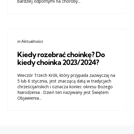
bardziej odpornymi na choroby...
Categories
Posted
in
Aktualności
in
Kiedy rozebrać choinkę? Do
kiedy choinka 2023/2024?
Wieczór Trzech Króli, który przypada zazwyczaj na
5 lub 6 stycznia, jest znaczącą datą w tradycjach
chrześcijańskich i oznacza koniec okresu Bożego
Narodzenia . Dzień ten nazywany jest Świętem
Objawienia...