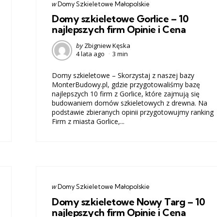
Categories
post
w
Domy Szkieletowe Małopolskie
w
Domy szkieletowe Gorlice – 10
najlepszych firm Opinie i Cena
Posted
by
Zbigniew Kęska
4 lata ago
3 min
by
Domy szkieletowe – Skorzystaj z naszej bazy
MonterBudowy.pl, gdzie przygotowaliśmy bazę
najlepszych 10 firm z Gorlice, które zajmują się
budowaniem domów szkieletowych z drewna. Na
podstawie zbieranych opinii przygotowujmy ranking
Firm z miasta Gorlice,...
Categories
post
w
Domy Szkieletowe Małopolskie
w
Domy szkieletowe Nowy Targ – 10
najlepszych firm Opinie i Cena