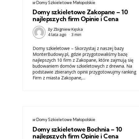
Categories
post
w
Domy Szkieletowe Małopolskie
w
Domy szkieletowe Zakopane – 10
najlepszych firm Opinie i Cena
Posted
by
Zbigniew Kęska
4 lata ago
3 min
by
Domy szkieletowe – Skorzystaj z naszej bazy
MonterBudowy.pl, gdzie przygotowaliśmy bazę
najlepszych 10 firm z Zakopane, które zajmują się
budowaniem domów szkieletowych z drewna. Na
podstawie zbieranych opinii przygotowujmy ranking
Firm z miasta Zakopane,...
Categories
post
w
Domy Szkieletowe Małopolskie
w
Domy szkieletowe Bochnia – 10
najlepszych firm Opinie i Cena