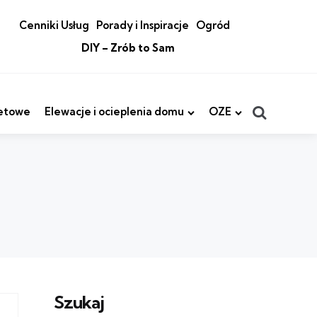
Cenniki Usług
Porady i Inspiracje
Ogród
DIY – Zrób to Sam
Search
etowe
Elewacje i ocieplenia domu
OZE
Szukaj