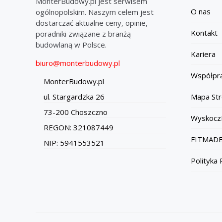
MonterBudowy.pl jest serwisem
O nas
ogólnopolskim. Naszym celem jest
dostarczać aktualne ceny, opinie,
Kontakt
poradniki związane z branżą
budowlaną w Polsce.
Kariera
biuro@monterbudowy.pl
Współpr
MonterBudowy.pl
Mapa Str
ul. Stargardzka 26
73-200 Choszczno
Wyskocz
REGON: 321087449
FITMADE
NIP: 5941553521
Polityka