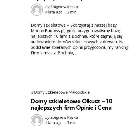
Posted
by
Zbigniew Kęska
4 lata ago
3 min
by
Domy szkieletowe – Skorzystaj z naszej bazy
MonterBudowy.pl, gdzie przygotowaliśmy bazę
najlepszych 10 firm z Bochnia, które zajmują się
budowaniem domów szkieletowych z drewna. Na
podstawie zbieranych opinii przygotowujmy ranking
Firm z miasta Bochnia,...
Categories
post
w
Domy Szkieletowe Małopolskie
w
Domy szkieletowe Olkusz – 10
najlepszych firm Opinie i Cena
Posted
by
Zbigniew Kęska
4 lata ago
3 min
by