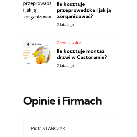
Ile kosztuje
przeprowadzka i jak ją
zorganizować?
2 lata ago
Cenniki Usług
Ile kosztuje montaż
drzwi w Castoramie?
2 lata ago
Opinie i Firmach
Piotr STAŃCZYK
-