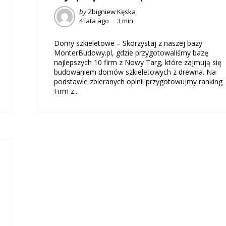
Posted
by
Zbigniew Kęska
4 lata ago
3 min
by
Domy szkieletowe – Skorzystaj z naszej bazy
MonterBudowy.pl, gdzie przygotowaliśmy bazę
najlepszych 10 firm z Nowy Targ, które zajmują się
budowaniem domów szkieletowych z drewna. Na
podstawie zbieranych opinii przygotowujmy ranking
Firm z...