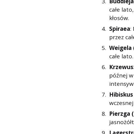
Buddleja,
całe lato
kłosów.
Spiraea
:
przez cał
Weigela 
całe lato.
Krzewusz
późnej w
intensywn
Hibiskus 
wczesnej 
Pierzga 
jasnożółt
Lagerstr