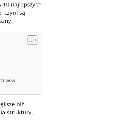
w 10 najlepszych
e, czym są
ażny .
krzewów
iększe niż
ia struktury,