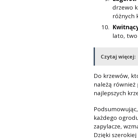
drzewo k
różnych 
Kwitnący
lato, two
Czytaj więcej:
Do krzewów, któ
należą również p
najlepszych kr
Podsumowując, 
każdego ogrodu 
zapylacze, wzma
Dzięki szerokie