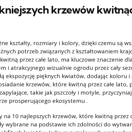
ękniejszych krzewów kwitną
ne kształty, rozmiary i kolory, dzięki czemu są w
óżnych potrzeb związanych z kształtowaniem kraj
kwitną przez całe lato, ma kluczowe znaczenie dl
em i atrakcyjnego wizualnie ogrodu przez cały sez
łą ekspozycję pięknych kwiatów, dodając koloru i 
osiadanie krzewów, które kwitną przez całe lato, 
pylające, takie jak pszczoły i motyle, przyczyniaj
rze prosperującego ekosystemu .
y na 10 najlepszych krzewów, które kwitną przez c
ły wybrane na podstawie ich zdolności do wytwa