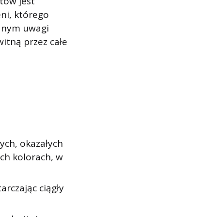
tów jest
ni, którego
odnym uwagi
itną przez całe
żych, okazałych
ch kolorach, w
arczając ciągły