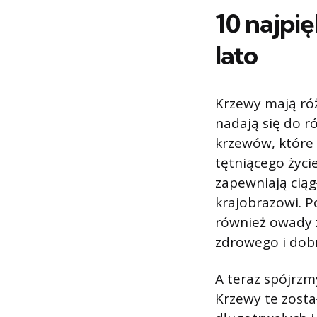
10 najpi
lato
Krzewy mają róż
nadają się do r
krzewów, które 
tętniącego życi
zapewniają ciąg
krajobrazowi. P
również owady za
zdrowego i dob
A teraz spójrzm
Krzewy te zosta