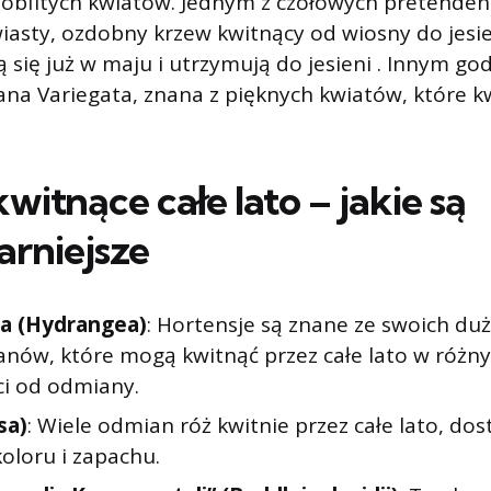
 obfitych kwiatów. Jednym z czołowych pretenden
wiasty, ozdobny krzew kwitnący od wiosny do jesie
ą się już w maju i utrzymują do jesieni . Innym g
na Variegata, znana z pięknych kwiatów, które kw
itnące całe lato – jakie są
arniejsze
a (Hydrangea)
: Hortensje są znane ze swoich du
anów, które mogą kwitnąć przez całe lato w różny
ci od odmiany.
sa)
: Wiele odmian róż kwitnie przez całe lato, dost
oloru i zapachu.