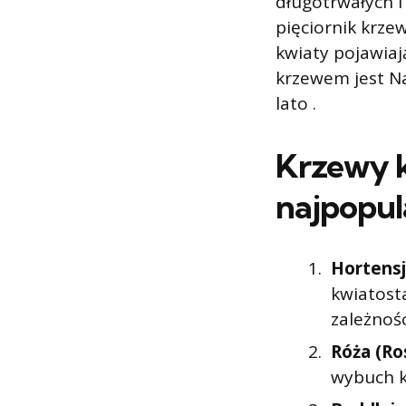
długotrwałych i
pięciornik krze
kwiaty pojawiaj
krzewem jest Na
lato .
Krzewy kw
najpopul
Hortensj
kwiatost
zależnoś
Róża (Ro
wybuch k