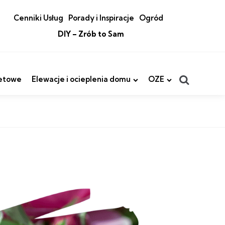
Cenniki Usług
Porady i Inspiracje
Ogród
DIY – Zrób to Sam
Search
etowe
Elewacje i ocieplenia domu
OZE