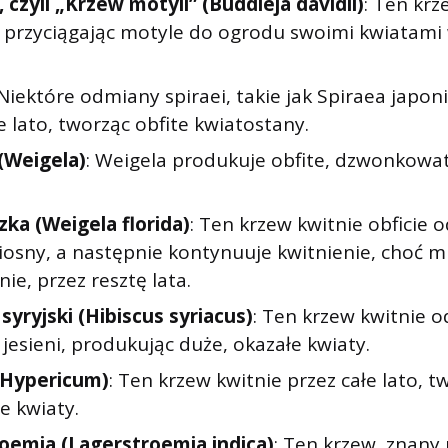
 czyli „Krzew motyli” (Buddleja davidii)
: Ten krz
, przyciągając motyle do ogrodu swoimi kwiatami 
 Niektóre odmiany spiraei, takie jak Spiraea japon
e lato, tworząc obfite kwiatostany.
(Weigela)
: Weigela produkuje obfite, dzwonkowat
ka (Weigela florida)
: Ten krzew kwitnie obficie 
iosny, a następnie kontynuuje kwitnienie, choć m
ie, przez resztę lata.
syryjski (Hibiscus syriacus)
: Ten krzew kwitnie o
jesieni, produkując duże, okazałe kwiaty.
(Hypericum)
: Ten krzew kwitnie przez całe lato, t
e kwiaty.
oemia (Lagerstroemia indica)
: Ten krzew, znany