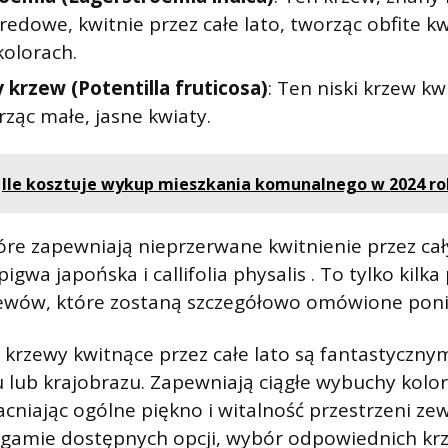
redowe, kwitnie przez całe lato, tworząc obfite k
kolorach.
 krzew (Potentilla fruticosa)
: Ten niski krzew kw
rząc małe, jasne kwiaty.
Ile kosztuje wykup mieszkania komunalnego w 2024 ro
re zapewniają nieprzerwane kwitnienie przez cały
igwa japońska i callifolia physalis . To tylko kilk
zewów, które zostaną szczegółowo omówione poni
krzewy kwitnące przez całe lato są fantastyczn
lub krajobrazu. Zapewniają ciągłe wybuchy kolor
cniając ogólne piękno i witalność przestrzeni ze
j gamie dostępnych opcji, wybór odpowiednich kr