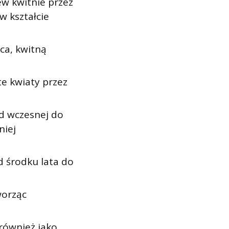
ew kwitnie przez
w kształcie
ica, kwitną
e kwiaty przez
od wczesnej do
niej
d środku lata do
worząc
 również jako