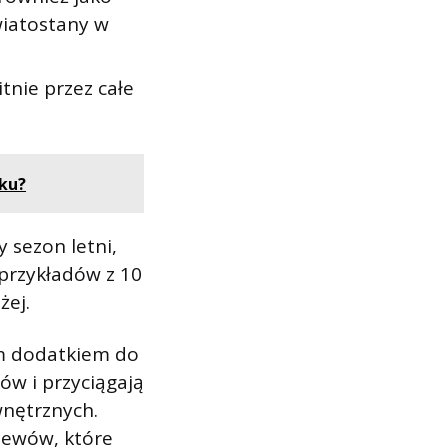
wiatostany w
itnie przez całe
ku?
 sezon letni,
a przykładów z 10
żej.
ym dodatkiem do
ów i przyciągają
wnętrznych.
zewów, które