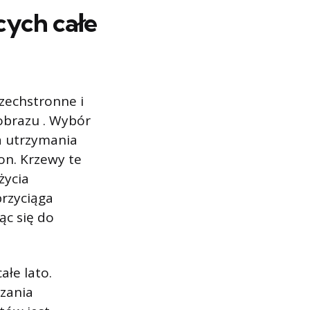
cych całe
szechstronne i
obrazu . Wybór
a utrzymania
on. Krzewy te
życia
przyciąga
ąc się do
ałe lato.
rzania