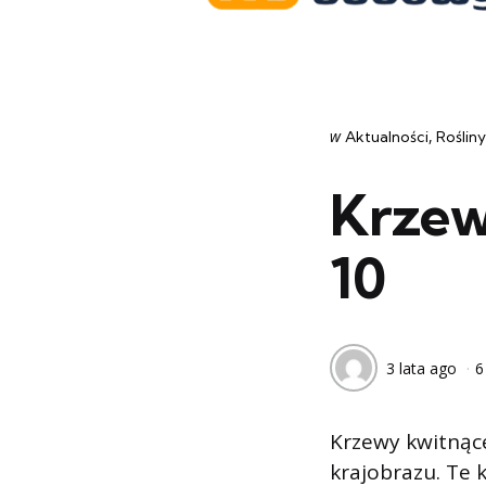
Categories
post
w
Aktualności
Rośliny
w
Krzew
10
3 lata ago
6
Krzewy kwitnąc
krajobrazu. Te 