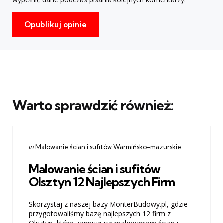
Warto sprawdzić również:
Categories
Posted
in
Malowanie ścian i sufitów Warmińsko-mazurskie
in
Malowanie ścian i sufitów
Olsztyn 12 Najlepszych Firm
Skorzystaj z naszej bazy MonterBudowy.pl, gdzie
przygotowaliśmy bazę najlepszych 12 firm z
Olsztyn, które zajmują się malowaniem ścian i