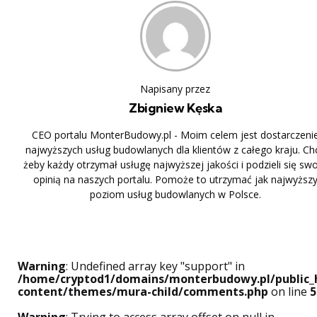
Napisany przez
Zbigniew Kęska
CEO portalu MonterBudowy.pl - Moim celem jest dostarczeni
najwyższych usług budowlanych dla klientów z całego kraju. Ch
żeby każdy otrzymał usługę najwyższej jakości i podzieli się sw
opinią na naszych portalu. Pomoże to utrzymać jak najwyższ
poziom usług budowlanych w Polsce.
Warning
: Undefined array key "support" in
/home/cryptod1/domains/monterbudowy.pl/public_
content/themes/mura-child/comments.php
on line
5
Warning
: Trying to access array offset on null in