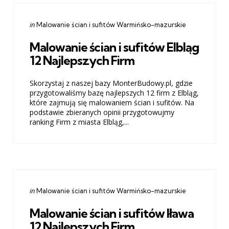
Categories
Posted
in
Malowanie ścian i sufitów Warmińsko-mazurskie
in
Malowanie ścian i sufitów Elbląg
12 Najlepszych Firm
Skorzystaj z naszej bazy MonterBudowy.pl, gdzie
przygotowaliśmy bazę najlepszych 12 firm z Elbląg,
które zajmują się malowaniem ścian i sufitów. Na
podstawie zbieranych opinii przygotowujmy
ranking Firm z miasta Elbląg,...
Categories
Posted
in
Malowanie ścian i sufitów Warmińsko-mazurskie
in
Malowanie ścian i sufitów Iława
12 Najlepszych Firm