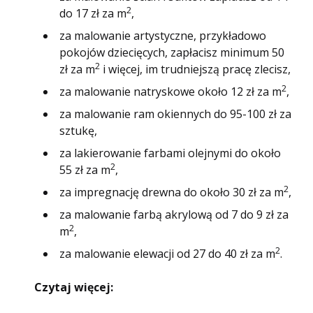
2
do 17 zł za m
,
za malowanie artystyczne, przykładowo
pokojów dziecięcych, zapłacisz minimum 50
2
zł za m
i więcej, im trudniejszą pracę zlecisz,
2
za malowanie natryskowe około 12 zł za m
,
za malowanie ram okiennych do 95-100 zł za
sztukę,
za lakierowanie farbami olejnymi do około
2
55 zł za m
,
2
za impregnację drewna do około 30 zł za m
,
za malowanie farbą akrylową od 7 do 9 zł za
2
m
,
2
za malowanie elewacji od 27 do 40 zł za m
.
Czytaj więcej: