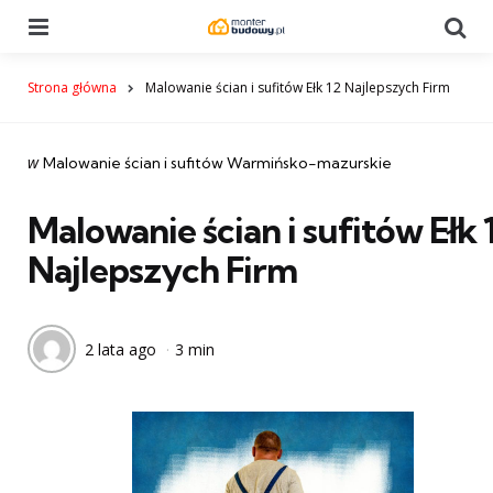
Menu
Se
Strona główna
Malowanie ścian i sufitów Ełk 12 Najlepszych Firm
Categories
post
w
Malowanie ścian i sufitów Warmińsko-mazurskie
w
Malowanie ścian i sufitów Ełk 
Najlepszych Firm
2 lata ago
3 min