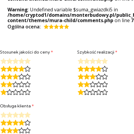
Warning
: Undefined variable $suma_gwiazdki5 in
/home/cryptod1/domains/monterbudowy.pl/public_
content/themes/mura-child/comments.php
on line
7
Ogólna ocena:
Oceniony
5
na 5.
Stosunek jakości do ceny
*
Szybkość realizacji
*
Obsługa klienta
*