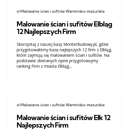
Categories
Posted
in
Malowanie ścian i sufitów Warmińsko-mazurskie
in
Malowanie ścian i sufitów Elbląg
12 Najlepszych Firm
Skorzystaj z naszej bazy MonterBudowy.pl, gdzie
przygotowaliśmy bazę najlepszych 12 firm z Elbląg,
które zajmują się malowaniem ścian i sufitów. Na
podstawie zbieranych opinii przygotowujmy
ranking Firm z miasta Elbląg,...
Categories
Posted
in
Malowanie ścian i sufitów Warmińsko-mazurskie
in
Malowanie ścian i sufitów Ełk 12
Najlepszych Firm