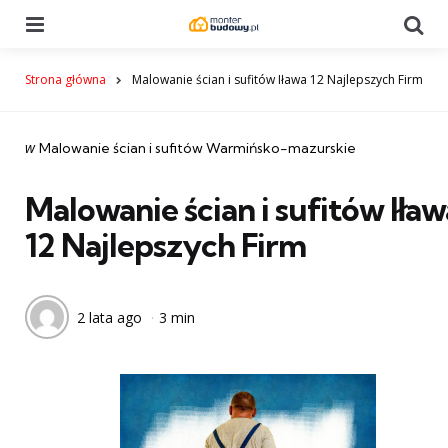
Menu
Se
Strona główna
Malowanie ścian i sufitów Iława 12 Najlepszych Firm
Categories
post
w
Malowanie ścian i sufitów Warmińsko-mazurskie
w
Malowanie ścian i sufitów Iław
12 Najlepszych Firm
2 lata ago
3 min