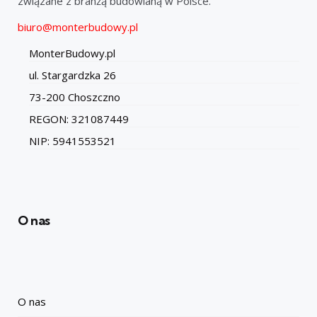
związane z branżą budowlaną w Polsce.
biuro@monterbudowy.pl
MonterBudowy.pl
ul. Stargardzka 26
73-200 Choszczno
REGON: 321087449
NIP: 5941553521
O nas
O nas