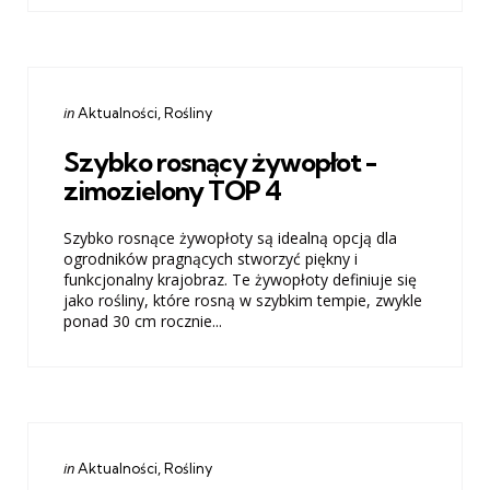
Categories
Posted
in
Aktualności
Rośliny
in
Szybko rosnący żywopłot -
zimozielony TOP 4
Szybko rosnące żywopłoty są idealną opcją dla
ogrodników pragnących stworzyć piękny i
funkcjonalny krajobraz. Te żywopłoty definiuje się
jako rośliny, które rosną w szybkim tempie, zwykle
ponad 30 cm rocznie...
Categories
Posted
in
Aktualności
Rośliny
in