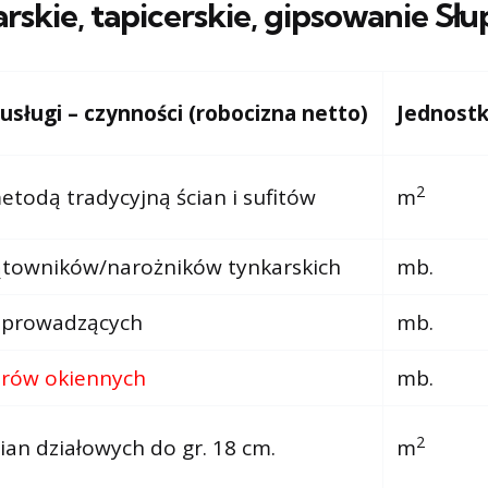
arskie, tapicerskie, gipsowanie
Słu
ługi – czynności (robocizna netto)
Jednost
2
todą tradycyjną ścian i sufitów
m
ątowników/narożników tynkarskich
mb.
 prowadzących
mb.
rów okiennych
mb.
2
ian działowych do gr. 18 cm.
m