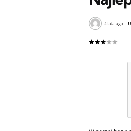
4 lata ago
U