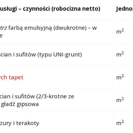
ługi – czynności (robocizna netto)
Jedno
trz
farbą emulsyjną (dwukrotne) – w
2
m
e
2
ian i sufitów (typu UNI-grunt)
m
2
ych tapet
m
ian i sufitów (2/3-krotne ze
2
m
 gładź gipsowa
2
zury i terakoty
m