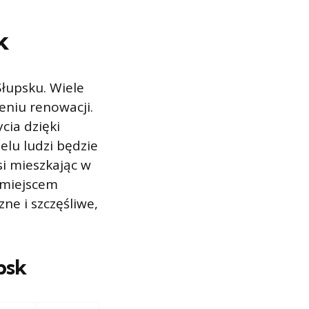
k
łupsku. Wiele
eniu renowacji.
cia dzięki
elu ludzi będzie
si mieszkając w
 miejscem
ne i szczęśliwe,
psk