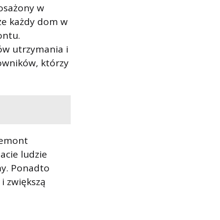
posażony w
 że każdy dom w
ontu.
w utrzymania i
owników, którzy
​remont
acie ludzie
my. Ponadto
 i zwiększą