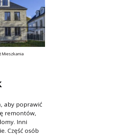
 Mieszkania
k
, aby poprawić
się remontów,
omy. Inni
e. Część osób