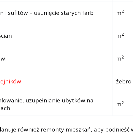
2
n i sufitów – usunięcie starych farb
m
2
cian
m
2
zwi
m
zejników
żebro
lowanie, uzupełnianie ubytków na
2
m
tach
planuje również remonty mieszkań, aby podnieść 