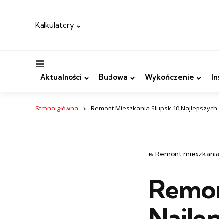
Kalkulatory
Menu
Aktualności
Budowa
Wykończenie
In
Strona główna
Remont Mieszkania Słupsk 10 Najlepszych 
Categories
post
w
Remont mieszkania
w
Remon
Najle