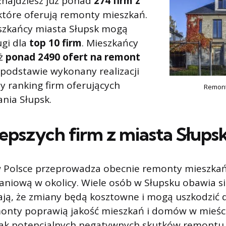
znajdziesz już ponad
274 firm z
 które oferują remonty mieszkań.
szkańcy miasta Słupsk mogą
ugi dla
top 10 firm
. Mieszkańcy
uż
ponad 2490 ofert na remont
 podstawie wykonany realizacji
 ranking firm oferujących
Remont
nia Słupsk.
lepszych firm z miasta Słups
w Polsce przeprowadza obecnie remonty mieszkań
aniową w okolicy. Wiele osób w Słupsku obawia 
ją, że zmiany będą kosztowne i mogą uszkodzić d
monty poprawią jakość mieszkań i domów w mieści
nak potencjalnych negatywnych skutków remontu.