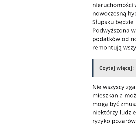
nieruchomości 
nowoczesną hydr
Słupsku będzie 
Podwyższona wa
podatków od no
remontują wszy
Czytaj więcej:
Nie wszyscy zga
mieszkania może
mogą być zmusz
niektórzy ludzi
ryzyko pożarów