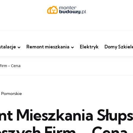
stalacje
Remont mieszkania
Elektryk
Domy Szkiel
Firm – Cena
 Pomorskie
t Mieszkania Słups
pszych Firm – Cena