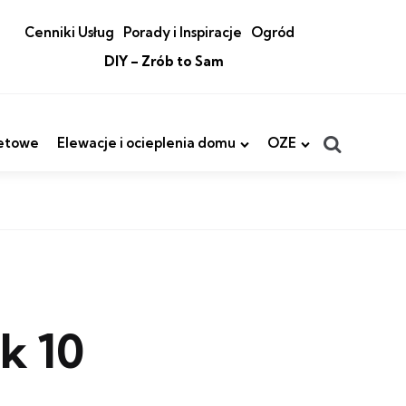
Cenniki Usług
Porady i Inspiracje
Ogród
DIY – Zrób to Sam
Search
etowe
Elewacje i ocieplenia domu
OZE
k 10