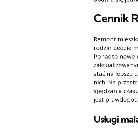
Cennik 
Remont mieszka
rodzin będzie m
Ponadto nowe mi
zaktualizowanym
stać na lepsze d
nich. Na przest
spędzania czasu
jest prawdopodo
Usługi mal