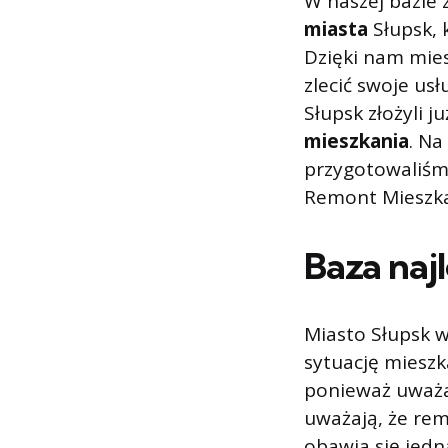
W naszej bazie 
miasta
Słupsk,
Dzięki nam mie
zlecić swoje usł
Słupsk złożyli j
mieszkania
. Na
przygotowaliśmy
Remont Mieszka
Baza naj
Miasto Słupsk 
sytuację mieszk
ponieważ uważa
uważają, że re
obawia się jed