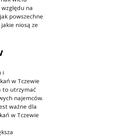
e względu na
, jak powszechne
jakie niosą ze
w
 i
zkań w Tczewie
a to utrzymać
owych najemców.
est ważne dla
kań w Tczewie
ększa