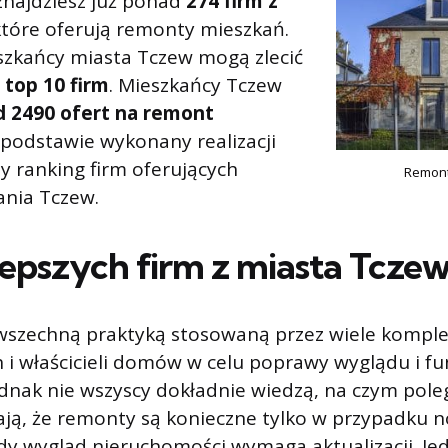
znajdziesz już ponad
274 firm z
które oferują remonty mieszkań.
szkańcy miasta Tczew mogą zlecić
a
top 10 firm
. Mieszkańcy Tczew
 2490 ofert na remont
 podstawie wykonany realizacji
 ranking firm oferujących
Remont
nia Tczew.
lepszych firm z miasta Tcze
szechną praktyką stosowaną przez wiele kompl
i właścicieli domów w celu poprawy wyglądu i fu
ednak nie wszyscy dokładnie wiedzą, na czym pole
ają, że remonty są konieczne tylko w przypadku 
dy wygląd nieruchomości wymaga aktualizacji. Je