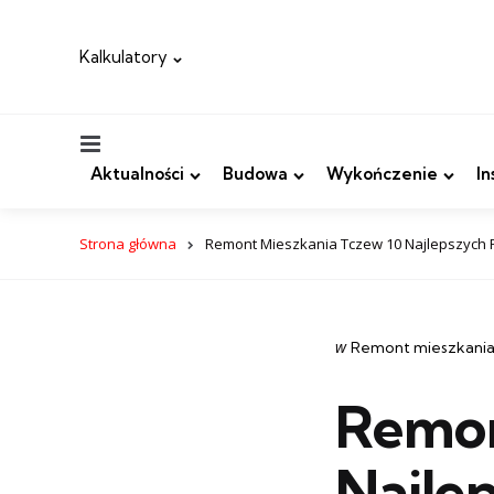
Kalkulatory
Menu
Aktualności
Budowa
Wykończenie
In
Strona główna
Remont Mieszkania Tczew 10 Najlepszych 
Categories
post
w
Remont mieszkania
w
Remon
Najle