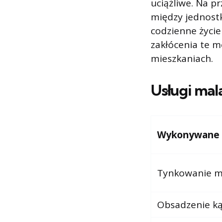
uciążliwe. Na p
między jednost
codzienne życie
zakłócenia te 
mieszkaniach.
Usługi mal
Wykonywane us
Tynkowanie me
Obsadzenie k