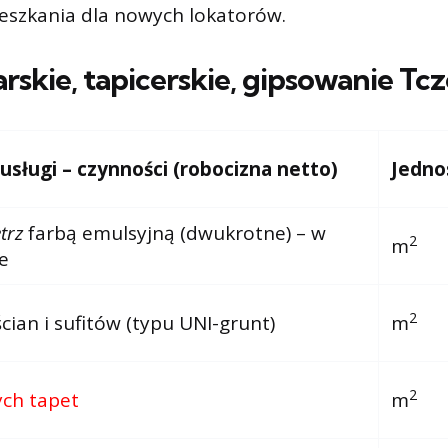
eszkania dla nowych lokatorów.
arskie, tapicerskie, gipsowanie
Tc
ługi – czynności (robocizna netto)
Jedno
trz
farbą emulsyjną (dwukrotne) – w
2
m
e
2
ian i sufitów (typu UNI-grunt)
m
2
ych tapet
m