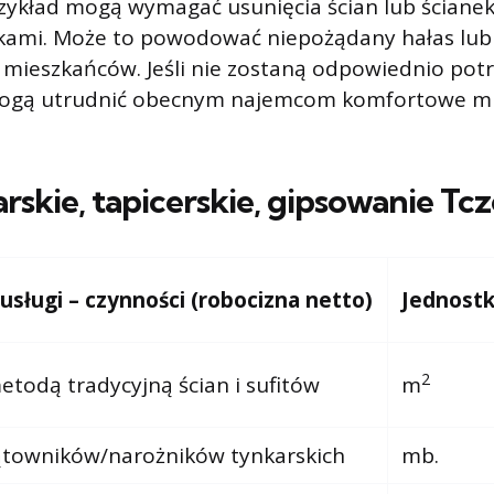
rzykład mogą wymagać usunięcia ścian lub ściane
kami. Może to powodować niepożądany hałas lub
 mieszkańców. Jeśli nie zostaną odpowiednio pot
mogą utrudnić obecnym najemcom komfortowe mi
arskie, tapicerskie, gipsowanie
Tc
ługi – czynności (robocizna netto)
Jednost
2
todą tradycyjną ścian i sufitów
m
ątowników/narożników tynkarskich
mb.