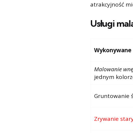
atrakcyjność mi
Usługi mal
Wykonywane us
Malowanie wnę
jednym kolorz
Gruntowanie śc
Zrywanie star