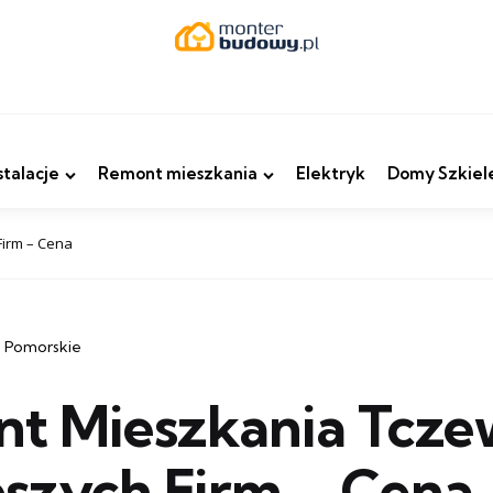
stalacje
Remont mieszkania
Elektryk
Domy Szkiel
Firm – Cena
 Pomorskie
t Mieszkania Tcze
pszych Firm – Cena