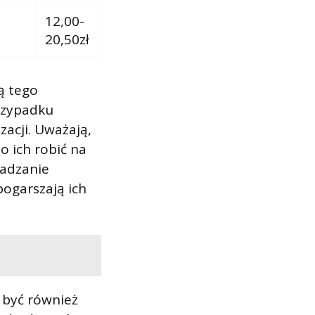
12,00-
20,50zł
ą tego
rzypadku
acji. Uważają,
o ich robić na
wadzanie
 pogarszają ich
 być również