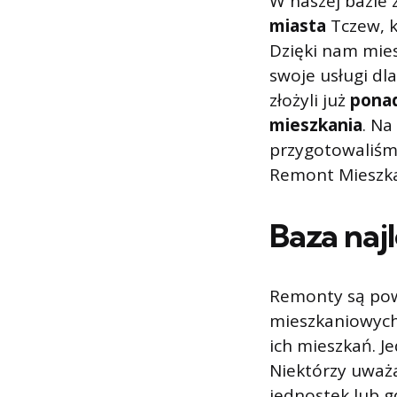
W naszej bazie 
miasta
Tczew, 
Dzięki nam mie
swoje usługi dl
złożyli już
ponad
mieszkania
. Na
przygotowaliśmy
Remont Mieszka
Baza naj
Remonty są pow
mieszkaniowych 
ich mieszkań. J
Niektórzy uważ
jednostek lub g