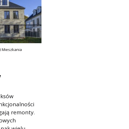
 Mieszkania
w
eksów
nkcjonalności
gają remonty.
nowych
dnak wielu