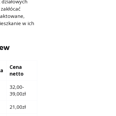
k działowych
 zakłócać
raktowane,
eszkanie w ich
zew
Cena
ka
netto
32,00-
39,00zł
21,00zł