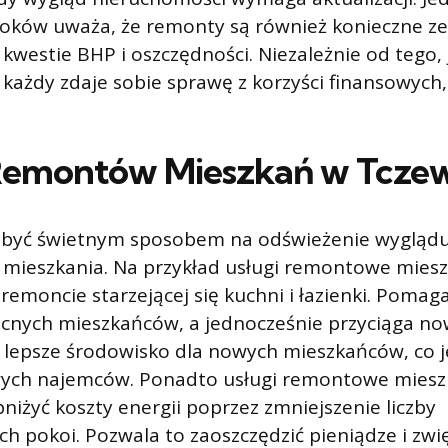
ków uważa, że ​​remonty są również konieczne z
 kwestie BHP i oszczędności. Niezależnie od tego
 każdy zdaje sobie sprawę z korzyści finansowych, 
Remontów Mieszkań w Tcze
yć świetnym sposobem na odświeżenie wyglądu
i mieszkania. Na przykład usługi remontowe mies
moncie starzejącej się kuchni i łazienki. Pomag
becnych mieszkańców, a jednocześnie przyciąga n
 lepsze środowisko dla nowych mieszkańców, co j
ych najemców. Ponadto usługi remontowe miesz
żyć koszty energii poprzez zmniejszenie liczby
h pokoi. Pozwala to zaoszczędzić pieniądze i zwi