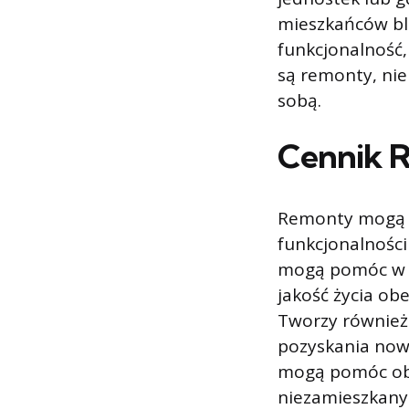
mieszkańców blo
funkcjonalność,
są remonty, nie
sobą.
Cennik 
Remonty mogą b
funkcjonalnośc
mogą pomóc w re
jakość życia o
Tworzy również
pozyskania now
mogą pomóc obni
niezamieszkanyc