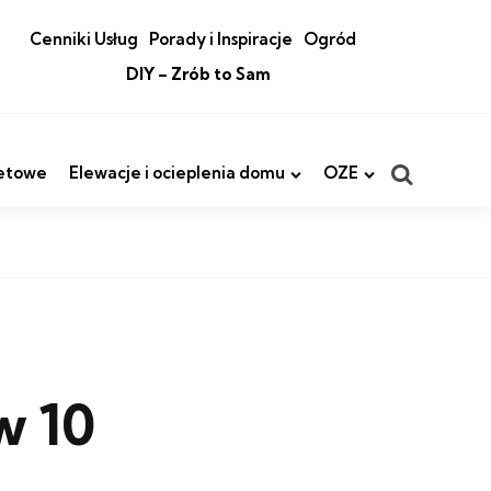
Cenniki Usług
Porady i Inspiracje
Ogród
DIY – Zrób to Sam
Search
etowe
Elewacje i ocieplenia domu
OZE
w 10