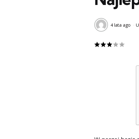
4 lata ago
U