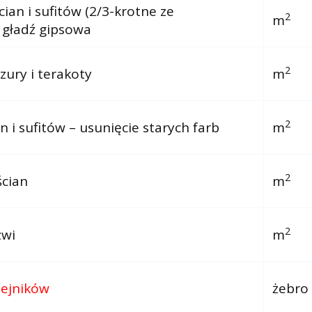
ian i sufitów (2/3-krotne ze
2
m
 gładź gipsowa
2
zury i terakoty
m
2
n i sufitów – usunięcie starych farb
m
2
cian
m
2
zwi
m
zejników
żebro