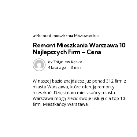
Categories
post
w
Remont mieszkania Mazowieckie
w
Remont Mieszkania Warszawa 10
Najlepszych Firm – Cena
Posted
by
Zbigniew Kęska
4 lata ago
3 min
by
W naszej bazie znajdziesz już ponad 312 firm z
miasta Warszawa, które oferują remonty
mieszkań. Dzięki nam mieszkańcy miasta
Warszawa mogą zlecić swoje usługi dla top 10
firm. Mieszkańcy Warszawa...