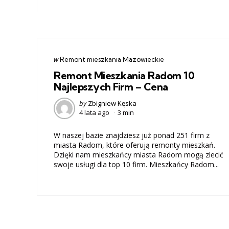
Categories
post
w
Remont mieszkania Mazowieckie
w
Remont Mieszkania Radom 10
Najlepszych Firm – Cena
Posted
by
Zbigniew Kęska
4 lata ago
3 min
by
W naszej bazie znajdziesz już ponad 251 firm z
miasta Radom, które oferują remonty mieszkań.
Dzięki nam mieszkańcy miasta Radom mogą zlecić
swoje usługi dla top 10 firm. Mieszkańcy Radom...