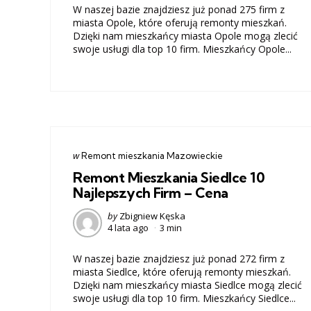
W naszej bazie znajdziesz już ponad 275 firm z
miasta Opole, które oferują remonty mieszkań.
Dzięki nam mieszkańcy miasta Opole mogą zlecić
swoje usługi dla top 10 firm. Mieszkańcy Opole...
Categories
post
w
Remont mieszkania Mazowieckie
w
Remont Mieszkania Siedlce 10
Najlepszych Firm – Cena
Posted
by
Zbigniew Kęska
4 lata ago
3 min
by
W naszej bazie znajdziesz już ponad 272 firm z
miasta Siedlce, które oferują remonty mieszkań.
Dzięki nam mieszkańcy miasta Siedlce mogą zlecić
swoje usługi dla top 10 firm. Mieszkańcy Siedlce...