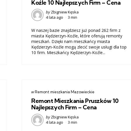
Koźle 10 Najlepszych Firm – Cena
Posted
by
Zbigniew Kęska
4 lata ago
3 min
by
W naszej bazie znajdziesz już ponad 262 firm z
miasta Kędzierzyn-Koźle, które oferują remonty
mieszkań. Dzięki nam mieszkańcy miasta
Kędzierzyn-Koźle mogą zlecić swoje usługi dla top
10 firm. Mieszkańcy Kędzierzyn-Koźle...
Categories
post
w
Remont mieszkania Mazowieckie
w
Remont Mieszkania Pruszków 10
Najlepszych Firm – Cena
Posted
by
Zbigniew Kęska
4 lata ago
3 min
by