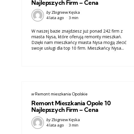
Najlepszych Firm – Cena
Posted
by
Zbigniew Kęska
4 lata ago
3 min
by
W naszej bazie znajdziesz już ponad 242 firm z
miasta Nysa, które oferują remonty mieszkań.
Dzięki nam mieszkańcy miasta Nysa mogą zlecić
swoje usługi dla top 10 firm. Mieszkańcy Nysa...
Categories
post
w
Remont mieszkania Opolskie
w
Remont Mieszkania Opole 10
Najlepszych Firm – Cena
Posted
by
Zbigniew Kęska
4 lata ago
3 min
by