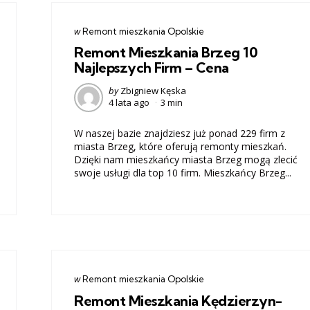
Categories
post
w
Remont mieszkania Opolskie
w
Remont Mieszkania Brzeg 10
Najlepszych Firm – Cena
Posted
by
Zbigniew Kęska
4 lata ago
3 min
by
W naszej bazie znajdziesz już ponad 229 firm z
miasta Brzeg, które oferują remonty mieszkań.
Dzięki nam mieszkańcy miasta Brzeg mogą zlecić
swoje usługi dla top 10 firm. Mieszkańcy Brzeg...
Categories
post
w
Remont mieszkania Opolskie
w
Remont Mieszkania Kędzierzyn-