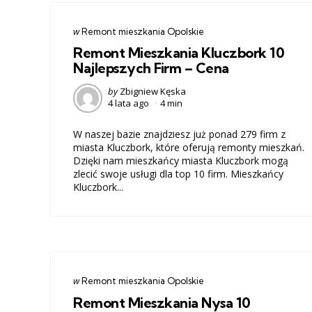
Categories
post
w
Remont mieszkania Opolskie
w
Remont Mieszkania Kluczbork 10
Najlepszych Firm – Cena
Posted
by
Zbigniew Kęska
4 lata ago
4 min
by
W naszej bazie znajdziesz już ponad 279 firm z
miasta Kluczbork, które oferują remonty mieszkań.
Dzięki nam mieszkańcy miasta Kluczbork mogą
zlecić swoje usługi dla top 10 firm. Mieszkańcy
Kluczbork...
Categories
post
w
Remont mieszkania Opolskie
w
Remont Mieszkania Nysa 10