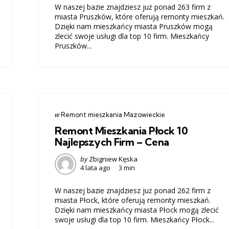
W naszej bazie znajdziesz już ponad 263 firm z
miasta Pruszków, które oferują remonty mieszkań.
Dzięki nam mieszkańcy miasta Pruszków mogą
zlecić swoje usługi dla top 10 firm. Mieszkańcy
Pruszków...
Categories
post
w
Remont mieszkania Mazowieckie
w
Remont Mieszkania Płock 10
Najlepszych Firm – Cena
Posted
by
Zbigniew Kęska
4 lata ago
3 min
by
W naszej bazie znajdziesz już ponad 262 firm z
miasta Płock, które oferują remonty mieszkań.
Dzięki nam mieszkańcy miasta Płock mogą zlecić
swoje usługi dla top 10 firm. Mieszkańcy Płock...