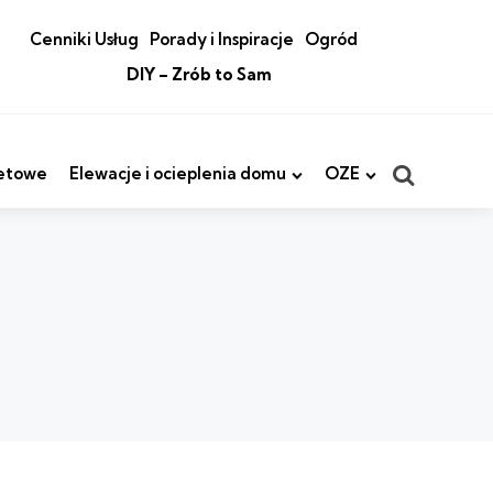
Cenniki Usług
Porady i Inspiracje
Ogród
DIY – Zrób to Sam
Search
etowe
Elewacje i ocieplenia domu
OZE