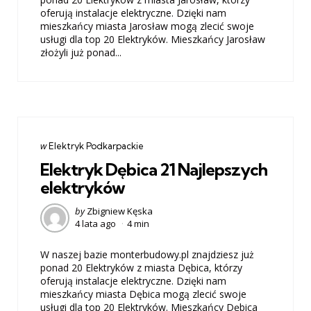
oferują instalacje elektryczne. Dzięki nam
mieszkańcy miasta Jarosław mogą zlecić swoje
usługi dla top 20 Elektryków. Mieszkańcy Jarosław
złożyli już ponad...
Categories
post
w
Elektryk Podkarpackie
w
Elektryk Dębica 21 Najlepszych
elektryków
Posted
by
Zbigniew Kęska
4 lata ago
4 min
by
W naszej bazie monterbudowy.pl znajdziesz już
ponad 20 Elektryków z miasta Dębica, którzy
oferują instalacje elektryczne. Dzięki nam
mieszkańcy miasta Dębica mogą zlecić swoje
usługi dla top 20 Elektryków. Mieszkańcy Dębica