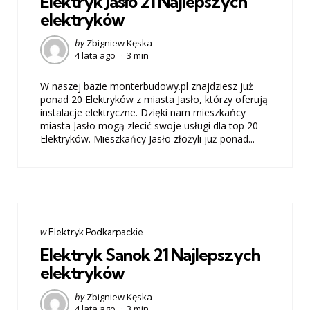
Elektryk Jasło 21 Najlepszych
elektryków
Posted
by
Zbigniew Kęska
4 lata ago
3 min
by
W naszej bazie monterbudowy.pl znajdziesz już
ponad 20 Elektryków z miasta Jasło, którzy oferują
instalacje elektryczne. Dzięki nam mieszkańcy
miasta Jasło mogą zlecić swoje usługi dla top 20
Elektryków. Mieszkańcy Jasło złożyli już ponad...
Categories
post
w
Elektryk Podkarpackie
w
Elektryk Sanok 21 Najlepszych
elektryków
Posted
by
Zbigniew Kęska
4 lata ago
3 min
by