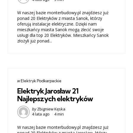
W naszej bazie monterbudowy.pl znajdziesz już
ponad 20 Elektryków z miasta Sanok, którzy
oferują instalacje elektryczne. Dzięki nam
mieszkańcy miasta Sanok mogą zlecić swoje
usługi dla top 20 Elektryków. Mieszkańcy Sanok
złożyli już ponad...
Categories
post
w
Elektryk Podkarpackie
w
Elektryk Jarosław 21
Najlepszych elektryków
Posted
by
Zbigniew Kęska
4 lata ago
4 min
by
W naszej bazie monterbudowy.pl znajdziesz już
ponad 20 Elektryków z miasta Jarosław, którzy