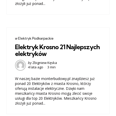
złożyli już ponad...
Categories
post
w
Elektryk Podkarpackie
w
Elektryk Krosno 21 Najlepszych
elektryków
Posted
by
Zbigniew Kęska
4 lata ago
3 min
by
W naszej bazie monterbudowy.pl znajdziesz już
ponad 20 Elektryków z miasta Krosno, którzy
oferują instalacje elektryczne. Dzięki nam
mieszkańcy miasta Krosno mogą zlecić swoje
usługi dla top 20 Elektryków. Mieszkańcy Krosno
złożyli już ponad...