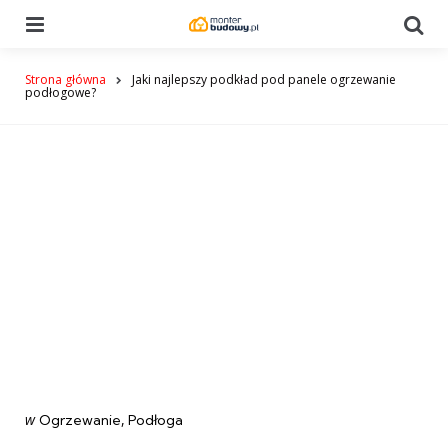
Menu
Se
Strona główna
Jaki najlepszy podkład pod panele ogrzewanie
podłogowe?
Categories
post
w
Ogrzewanie
Podłoga
w