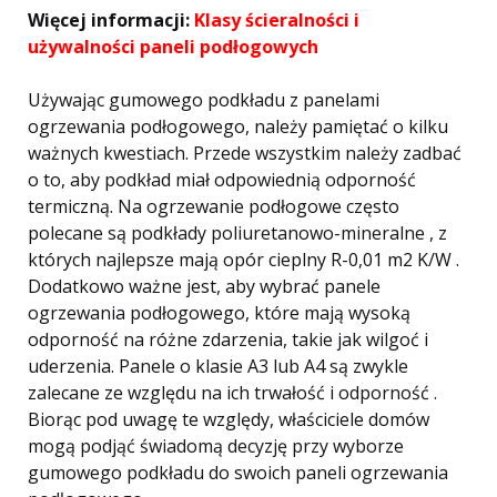
Więcej informacji:
Klasy ścieralności i
używalności paneli podłogowych
Używając gumowego podkładu z panelami
ogrzewania podłogowego, należy pamiętać o kilku
ważnych kwestiach. Przede wszystkim należy zadbać
o to, aby podkład miał odpowiednią odporność
termiczną. Na ogrzewanie podłogowe często
polecane są podkłady poliuretanowo-mineralne , z
których najlepsze mają opór cieplny R-0,01 m2 K/W .
Dodatkowo ważne jest, aby wybrać panele
ogrzewania podłogowego, które mają wysoką
odporność na różne zdarzenia, takie jak wilgoć i
uderzenia. Panele o klasie A3 lub A4 są zwykle
zalecane ze względu na ich trwałość i odporność .
Biorąc pod uwagę te względy, właściciele domów
mogą podjąć świadomą decyzję przy wyborze
gumowego podkładu do swoich paneli ogrzewania