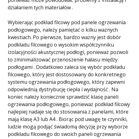
ponieważ może powodować problemy z instalacją i
działaniem tych materiałów .
Wybierając podkład filcowy pod panele ogrzewania
podłogowego, należy pamiętać o kilku ważnych
kwestiach. Po pierwsze, bardzo ważny jest dobór
podkładu filcowego o wysokim współczynniku
izolacyjności akustycznej podłogi, ponieważ pozwoli
to zminimalizować przenoszenie hałasu między
podłogami . Dodatkowo zaleca się wybór podkładu
filcowego, który jest dostosowany do konkretnego
systemu ogrzewania podłogowego, który zapewni
odpowiednią dystrybucję ciepła i wydajność . Na
koniec należy koniecznie sprawdzić klasę paneli
ogrzewania podłogowego, ponieważ podkład filcowy
najlepiej nadaje się do stosowania z panelami, które
mają klasę A3 lub A4 . Biorąc pod uwagę te czynniki,
ludzie mogą podjąć świadomą decyzję przy wyborze
podkładu filcowego do swoich paneli ogrzewania