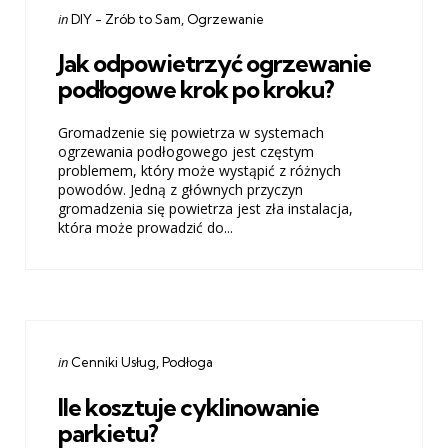
Categories
Posted
in
DIY - Zrób to Sam
Ogrzewanie
in
Jak odpowietrzyć ogrzewanie
podłogowe krok po kroku?
Gromadzenie się powietrza w systemach
ogrzewania podłogowego jest częstym
problemem, który może wystąpić z różnych
powodów. Jedną z głównych przyczyn
gromadzenia się powietrza jest zła instalacja,
która może prowadzić do...
Categories
Posted
in
Cenniki Usług
Podłoga
in
Ile kosztuje cyklinowanie
parkietu?