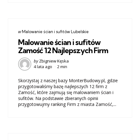
Categories
post
w
Malowanie ścian i sufitów Lubelskie
w
Malowanie ścian i sufitów
Zamość 12 Najlepszych Firm
Posted
by
Zbigniew Kęska
4 lata ago
2 min
by
Skorzystaj z naszej bazy MonterBudowy.pl, gdzie
przygotowaliśmy bazę najlepszych 12 firm z
Zamość, które zajmują się malowaniem ścian i
sufitów. Na podstawie zbieranych opinii
przygotowujmy ranking Firm z miasta Zamość,...