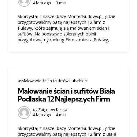
4 lata ago
3 min
by
Skorzystaj z naszej bazy MonterBudowy.pl, gdzie
przygotowaliśmy bazę najlepszych 12 firm z
Puławy, które zajmują się malowaniem ścian i
sufitów. Na podstawie zbieranych opinii
przygotowujmy ranking Firm z miasta Puławy,...
Categories
post
w
Malowanie ścian i sufitów Lubelskie
w
Malowanie ścian i sufitów Biała
Podlaska 12 Najlepszych Firm
Posted
by
Zbigniew Kęska
4 lata ago
4 min
by
Skorzystaj z naszej bazy MonterBudowy.pl, gdzie
przygotowaliśmy bazę najlepszych 12 firm z Biała