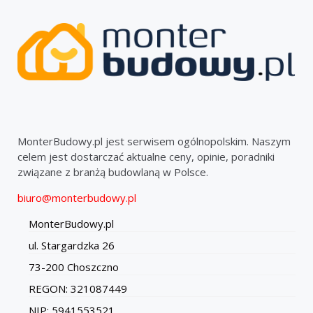
MonterBudowy.pl jest serwisem ogólnopolskim. Naszym
celem jest dostarczać aktualne ceny, opinie, poradniki
związane z branżą budowlaną w Polsce.
biuro@monterbudowy.pl
MonterBudowy.pl
ul. Stargardzka 26
73-200 Choszczno
REGON: 321087449
NIP: 5941553521