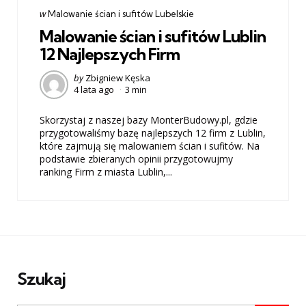
Categories
post
w
Malowanie ścian i sufitów Lubelskie
w
Malowanie ścian i sufitów Lublin
12 Najlepszych Firm
Posted
by
Zbigniew Kęska
4 lata ago
3 min
by
Skorzystaj z naszej bazy MonterBudowy.pl, gdzie
przygotowaliśmy bazę najlepszych 12 firm z Lublin,
które zajmują się malowaniem ścian i sufitów. Na
podstawie zbieranych opinii przygotowujmy
ranking Firm z miasta Lublin,...
Szukaj