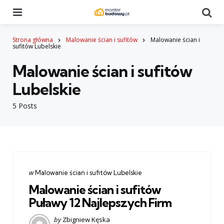
Menu
Se
Strona główna
Malowanie ścian i sufitów
Malowanie ścian i
sufitów Lubelskie
Malowanie ścian i sufitów
Lubelskie
5 Posts
Categories
post
w
Malowanie ścian i sufitów Lubelskie
w
Malowanie ścian i sufitów
Puławy 12 Najlepszych Firm
Posted
by
Zbigniew Kęska