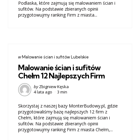
Podlaska, które zajmują się malowaniem ścian i
sufitów. Na podstawie zbieranych opinii
przygotowujmy ranking Firm z miasta...
Categories
post
w
Malowanie ścian i sufitów Lubelskie
w
Malowanie ścian i sufitów
Chełm 12 Najlepszych Firm
Posted
by
Zbigniew Kęska
4 lata ago
3 min
by
Skorzystaj z naszej bazy MonterBudowy.pl, gdzie
przygotowaliśmy bazę najlepszych 12 firm z
Chełm, które zajmują się malowaniem ścian i
sufitów. Na podstawie zbieranych opinii
przygotowujmy ranking Firm z miasta Chełm,...