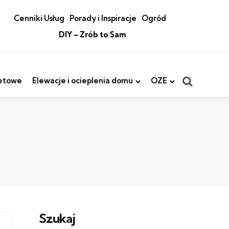
Cenniki Usług
Porady i Inspiracje
Ogród
DIY – Zrób to Sam
Search
etowe
Elewacje i ocieplenia domu
OZE
Szukaj