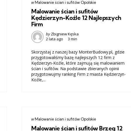
Categories
post
w
Malowanie ścian i sufitów Opolskie
w
Malowanie ścian i sufitów
Kędzierzyn-Koźle 12 Najlepszych
Firm
Posted
by
Zbigniew Kęska
2 lata ago
3 min
by
Skorzystaj z naszej bazy MonterBudowy.pl, gdzie
przygotowaliśmy bazę najlepszych 12 firm z
Kędzierzyn-Koźle, które zajmują się malowaniem
ścian i sufitów. Na podstawie zbieranych opinii
przygotowujmy ranking Firm z miasta Kędzierzyn-
Koźle,...
Categories
post
w
Malowanie ścian i sufitów Opolskie
w
Malowanie ścian i sufitów Brzeg 12