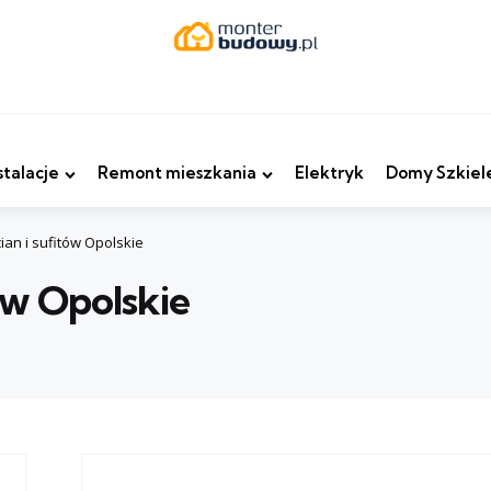
stalacje
Remont mieszkania
Elektryk
Domy Szkiel
ian i sufitów Opolskie
ów Opolskie