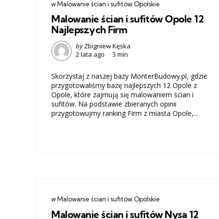
Categories
post
w
Malowanie ścian i sufitów Opolskie
w
Malowanie ścian i sufitów Opole 12
Najlepszych Firm
Posted
by
Zbigniew Kęska
2 lata ago
3 min
by
Skorzystaj z naszej bazy MonterBudowy.pl, gdzie
przygotowaliśmy bazę najlepszych 12 Opole z
Opole, które zajmują się malowaniem ścian i
sufitów. Na podstawie zbieranych opinii
przygotowujmy ranking Firm z miasta Opole,...
Categories
post
w
Malowanie ścian i sufitów Opolskie
w
Malowanie ścian i sufitów Nysa 12