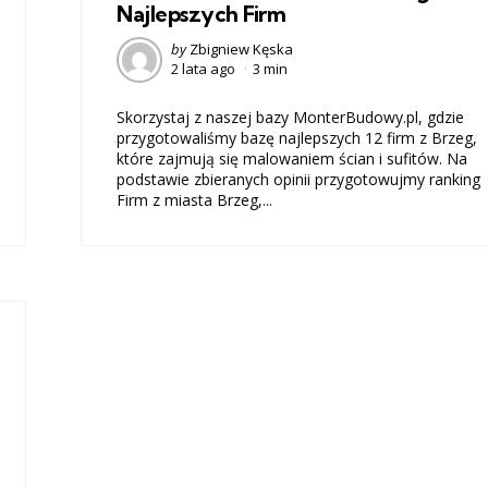
Najlepszych Firm
Posted
by
Zbigniew Kęska
2 lata ago
3 min
by
Skorzystaj z naszej bazy MonterBudowy.pl, gdzie
przygotowaliśmy bazę najlepszych 12 firm z Brzeg,
które zajmują się malowaniem ścian i sufitów. Na
podstawie zbieranych opinii przygotowujmy ranking
Firm z miasta Brzeg,...