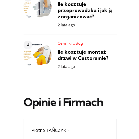
Ile kosztuje
przeprowadzka i jak ją
zorganizować?
2 lata ago
Cenniki Usług
Ile kosztuje montaż
drzwi w Castoramie?
2 lata ago
Opinie i Firmach
Piotr STAŃCZYK
-