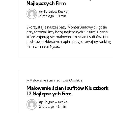
Najlepszych Firm
Posted
by
Zbigniew Kęska
2 lata ago
3 min
by
Skorzystaj z naszej bazy MonterBudowy.pl, gdzie
przygotowaliśmy bazę najlepszych 12 firm z Nysa,
które zajmują się malowaniem ścian i sufitów. Na
podstawie zbieranych opinii przygotowujmy ranking
Firm z miasta Nysa,...
Categories
post
w
Malowanie ścian i sufitów Opolskie
w
Malowanie ścian i sufitów Kluczbork
12 Najlepszych Firm
Posted
by
Zbigniew Kęska
2 lata ago
3 min
by