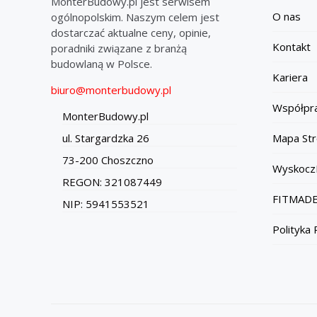
MonterBudowy.pl jest serwisem
O nas
ogólnopolskim. Naszym celem jest
dostarczać aktualne ceny, opinie,
Kontakt
poradniki związane z branżą
budowlaną w Polsce.
Kariera
biuro@monterbudowy.pl
Współpr
MonterBudowy.pl
Mapa Str
ul. Stargardzka 26
73-200 Choszczno
Wyskocz
REGON: 321087449
FITMADE
NIP: 5941553521
Polityka