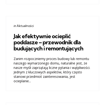
Categories
Posted
in
Aktualności
in
Jak efektywnie ocieplić
poddasze – przewodnik dla
budujących i remontujących
Zanim rozpoczniemy proces budowy lub remontu
naszego wymarzonego domu, naturalne jest, że
nasze myśli zaprzątają liczne pytania i wątpliwości.
Jednym z kluczowych aspektów, który często
stanowi przedmiot zainteresowania, jest
ocieplanie...