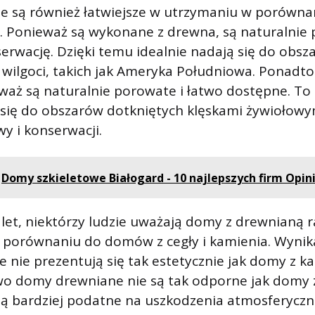
 są również łatwiejsze w utrzymaniu w porówn
y. Ponieważ są wykonane z drewna, są naturalnie
serwację. Dzięki temu idealnie nadają się do obsz
 i wilgoci, takich jak Ameryka Południowa. Ponadto
aż są naturalnie porowate i łatwo dostępne. To sp
 się do obszarów dotkniętych klęskami żywiołowy
y i konserwacji.
Domy szkieletowe Białogard - 10 najlepszych firm Opini
let, niektórzy ludzie uważają domy z drewnianą 
 porównaniu do domów z cegły i kamienia. Wynika 
nie prezentują się tak estetycznie jak domy z k
wo domy drewniane nie są tak odporne jak domy z
 są bardziej podatne na uszkodzenia atmosferyczn