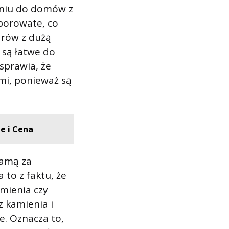
aniu do domów z
 porowate, co
arów z dużą
 są łatwe do
rawia, że ​​
mi, ponieważ są
e i Cena
ramą za
to z faktu, że
amienia czy
 kamienia i
e. Oznacza to,