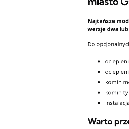
miasto G
Najtańsze mode
wersje dwa lub 
Do opcjonalnyc
ociepleni
ociepleni
komin mo
komin typ
instalacj
Warto prz