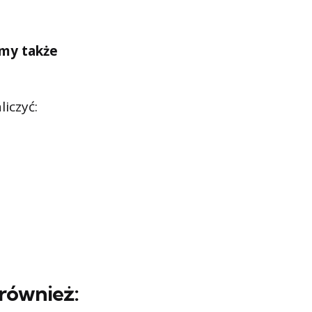
emy także
iczyć:
również: