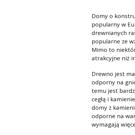
Domy o konstruk
popularny w Eu
drewnianych ram
popularne ze wz
Mimo to niektór
atrakcyjne niż 
Drewno jest ma
odporny na gni
temu jest bar
cegłą i kamien
domy z kamienia
odporne na waru
wymagają więcej