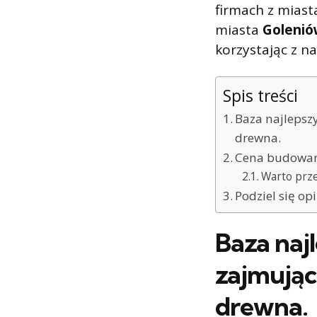
firmach z mias
miasta
Golenió
korzystając z na
Spis treści
Baza najlepsz
drewna.
Cena budowan
Warto prz
Podziel się op
Baza naj
zajmują
drewna.