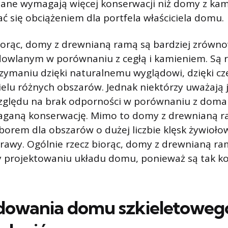
ne wymagają więcej konserwacji niż domy z kamie
ć się obciążeniem dla portfela właściciela domu.
biorąc, domy z drewnianą ramą są bardziej zrów
owlanym w porównaniu z cegłą i kamieniem. Są 
rzymaniu dzięki naturalnemu wyglądowi, dzięki c
ielu różnych obszarów. Jednak niektórzy uważają 
względu na brak odporności w porównaniu z domam
aganą konserwację. Mimo to domy z drewnianą r
orem dla obszarów o dużej liczbie klęsk żywioło
rawy. Ogólnie rzecz biorąc, domy z drewnianą ra
y projektowaniu układu domu, ponieważ są tak ko
owania domu szkieletoweg