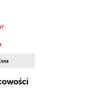
m?
e
 Cena
scowości