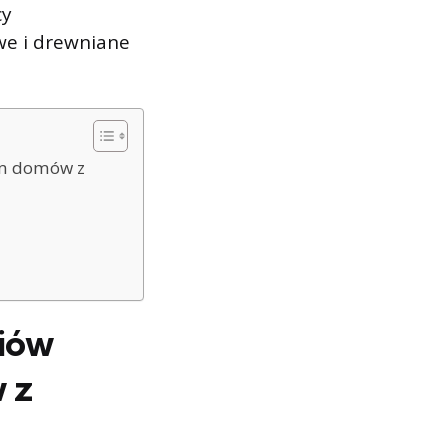
cy
we i drewniane
em domów z
niów
 z