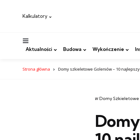
Kalkulatory
Menu
Aktualności
Budowa
Wykończenie
In
Strona główna
Domy szkieletowe Goleniów – 10 najlepszyc
Categories
post
w
Domy Szkieletowe
w
Domy 
10 naj