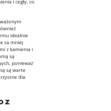
nia i cegły, co
noważonym
również
zemu idealnie
je za mniej
i z kamienia i
amą są
wych, ponieważ
mą są warte
rzystne dla
o z