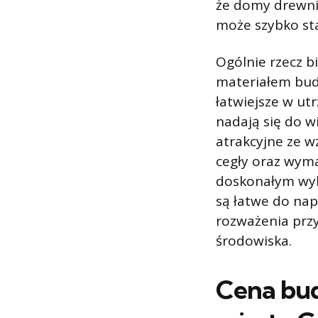
że domy drewnia
może szybko sta
Ogólnie rzecz 
materiałem bud
łatwiejsze w ut
nadają się do w
atrakcyjne ze 
cegły oraz wym
doskonałym wyb
są łatwe do nap
rozważenia prz
środowiska.
Cena bud