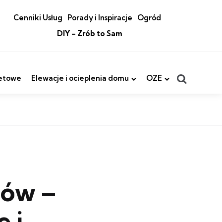
Cenniki Usług
Porady i Inspiracje
Ogród
DIY – Zrób to Sam
Search
etowe
Elewacje i ocieplenia domu
OZE
iów –
e i