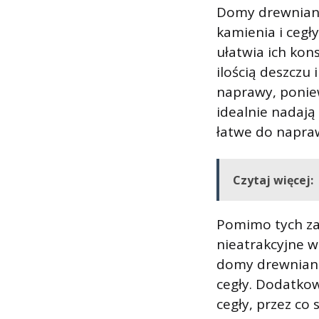
Domy drewniane
kamienia i cegł
ułatwia ich kon
ilością deszczu
naprawy, poniew
idealnie nadają
łatwe do napraw
Czytaj więcej:
Pomimo tych za
nieatrakcyjne w
domy drewniane 
cegły. Dodatko
cegły, przez co