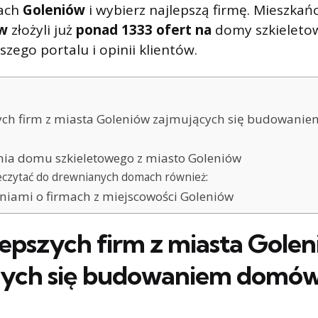
tach
Goleniów
i wybierz najlepszą firmę. Mieszkań
w
złożyli już
ponad 1333 ofert na
domy szkieleto
szego portalu i opinii klientów.
ych firm z miasta Goleniów zajmujących się budowani
ia domu szkieletowego z miasto Goleniów
eczytać do drewnianych domach również:
iniami o firmach z miejscowości Goleniów
lepszych firm z miasta Gole
cych się budowaniem domów