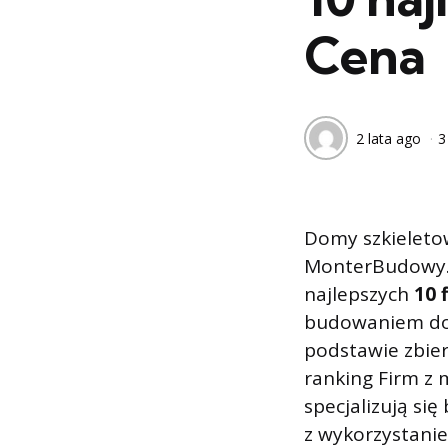
Cena
2 lata ago
3
Domy szkieletow
MonterBudowy.p
najlepszych
10 
budowaniem do
podstawie zbie
ranking Firm z 
specjalizują s
z wykorzystanie