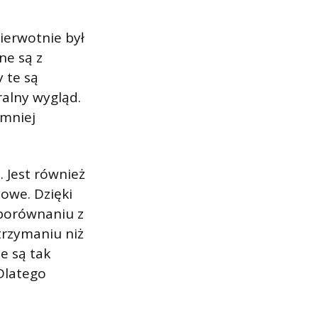
ierwotnie był
ne są z
 te są
ralny wygląd.
 mniej
 Jest również
owe. Dzięki
porównaniu z
trzymaniu niż
e są tak
Dlatego