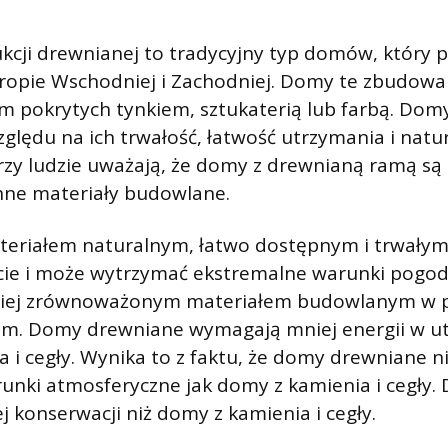
cji drewnianej to tradycyjny typ domów, który p
ropie Wschodniej i Zachodniej. Domy te zbudowa
 pokrytych tynkiem, sztukaterią lub farbą. Domy
ględu na ich trwałość, łatwość utrzymania i natu
zy ludzie uważają, że domy z drewnianą ramą są
inne materiały budowlane.
teriałem naturalnym, łatwo dostępnym i trwałym.
cie i może wytrzymać ekstremalne warunki pogod
dziej zrównoważonym materiałem budowlanym w 
iem. Domy drewniane wymagają mniej energii w u
 i cegły. Wynika to z faktu, że domy drewniane ni
nki atmosferyczne jak domy z kamienia i cegły. 
 konserwacji niż domy z kamienia i cegły.