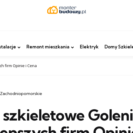
stalacje
Remont mieszkania
Elektryk
Domy Szkiel
h firm Opinie i Cena
 Zachodniopomorskie
szkieletowe Golen
lepszych firm Opini