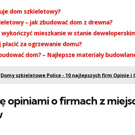
tuje dom szkieletowy?
eletowy – jak zbudować dom z drewna?
o wykończyć mieszkanie w stanie deweloperski
j płacić za ogrzewanie domu?
budować dom? – Najlepsze materiały budowlan
Domy szkieletowe Police - 10 najlepszych firm Opinie i
ię opiniami o firmach z miej
w