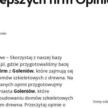
 min
e – Skorzystaj z naszej bazy
l, gdzie przygotowaliśmy bazę
firm
z
Goleniów
, które zajmują się
mów szkieletowych z drewna. Na
ranych opinii przygotowujmy
miasta
Goleniów
, które
ię budowaniu domów szkieletowych
Domy szki
m drewna. Przeczytaj opinie o