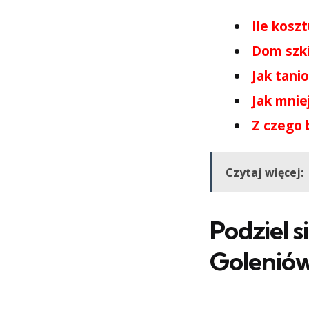
Ile kosz
Dom szki
Jak tani
Jak mnie
Z czego 
Czytaj więcej:
Podziel s
Golenió