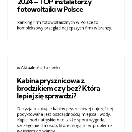
2024 – TOP instalatorzy
fotowoltaiki w Polsce
Ranking firm fotowoltaicznych w Polsce to
kompleksowy przegląd najlepszych firm w branży.
Categories
Posted
in
Aktualności
Łazienka
in
Kabina prysznicowa z
brodzikiem czy bez? Która
lepiej się sprawdzi?
Decyzja o zakupie kabiny prysznicowej najczęściej
podyktowana jest oszczędnością miejsca i wody.
Kąpiel pod natryskiem to także spora wygoda,
szczególnie dla osób, które mogą mieć problem z
wejściem do wanny....