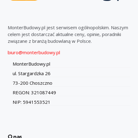
MonterBudowy.pl jest serwisem ogólnopolskim. Naszym
celem jest dostarczać aktualne ceny, opinie, poradniki
związane z branżą budowlaną w Polsce.
biuro@monterbudowy.pl
MonterBudowy.pl
ul. Stargardzka 26
73-200 Choszczno
REGON: 321087449
NIP: 5941553521
O nas