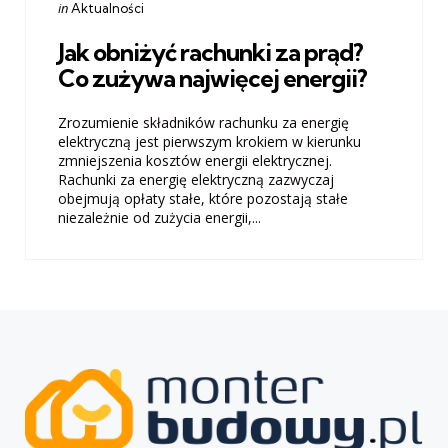
Categories
Posted
in
Aktualności
in
Jak obniżyć rachunki za prąd?
Co zużywa najwięcej energii?
Zrozumienie składników rachunku za energię
elektryczną jest pierwszym krokiem w kierunku
zmniejszenia kosztów energii elektrycznej.
Rachunki za energię elektryczną zazwyczaj
obejmują opłaty stałe, które pozostają stałe
niezależnie od zużycia energii,...