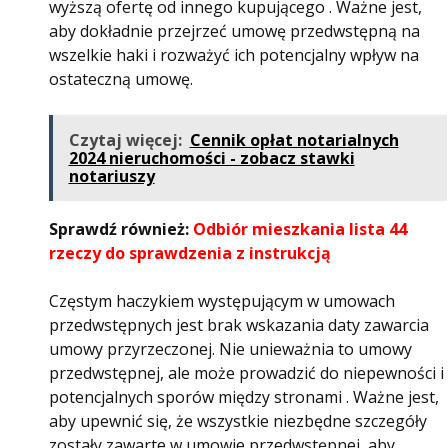
wyższą ofertę od innego kupującego . Ważne jest,
aby dokładnie przejrzeć umowę przedwstępną na
wszelkie haki i rozważyć ich potencjalny wpływ na
ostateczną umowę.
Czytaj więcej:
Cennik opłat notarialnych
2024 nieruchomości - zobacz stawki
notariuszy
Sprawdź również:
Odbiór mieszkania lista 44
rzeczy do sprawdzenia z instrukcją
Częstym haczykiem występującym w umowach
przedwstępnych jest brak wskazania daty zawarcia
umowy przyrzeczonej. Nie unieważnia to umowy
przedwstępnej, ale może prowadzić do niepewności i
potencjalnych sporów między stronami . Ważne jest,
aby upewnić się, że wszystkie niezbędne szczegóły
zostały zawarte w umowie przedwstępnej, aby