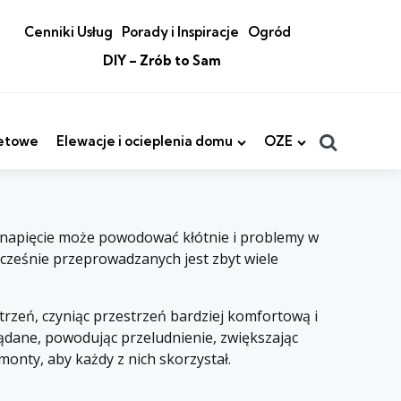
Cenniki Usług
Porady i Inspiracje
Ogród
DIY – Zrób to Sam
Search
etowe
Elewacje i ocieplenia domu
OZE
 napięcie może powodować kłótnie i problemy w
dnocześnie przeprowadzanych jest zbyt wiele
rzeń, czyniąc przestrzeń bardziej komfortową i
ądane, powodując przeludnienie, zwiększając
monty, aby każdy z nich skorzystał.