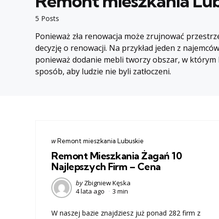
Remont mieszkania Lu
5 Posts
Ponieważ zła renowacja może zrujnować przestrzeń
decyzję o renowacji. Na przykład jeden z najemców
ponieważ dodanie mebli tworzy obszar, w którym l
sposób, aby ludzie nie byli zatłoczeni.
Categories
post
w
Remont mieszkania Lubuskie
w
Remont Mieszkania Żagań 10
Najlepszych Firm – Cena
Posted
by
Zbigniew Kęska
4 lata ago
3 min
by
W naszej bazie znajdziesz już ponad 282 firm z