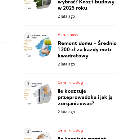
wybrać? Koszt budowy
w 2025 roku
2 lata ago
Aktualności
Remont domu – Średnio
1 200 zł za każdy metr
kwadratowy
2 lata ago
Cenniki Usług
Ile kosztuje
przeprowadzka i jak ją
zorganizować?
2 lata ago
Cenniki Usług
Ile kosztuje montaż