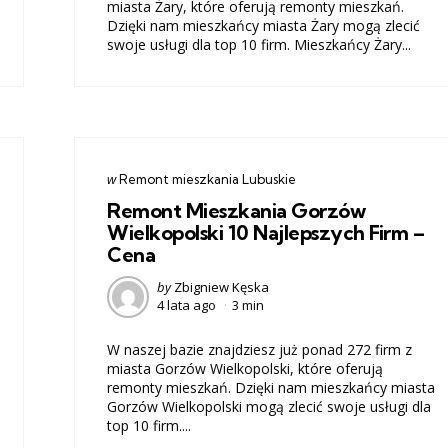
miasta Żary, które oferują remonty mieszkań.
Dzięki nam mieszkańcy miasta Żary mogą zlecić
swoje usługi dla top 10 firm. Mieszkańcy Żary...
Categories
post
w
Remont mieszkania Lubuskie
w
Remont Mieszkania Gorzów
Wielkopolski 10 Najlepszych Firm –
Cena
Posted
by
Zbigniew Kęska
4 lata ago
3 min
by
W naszej bazie znajdziesz już ponad 272 firm z
miasta Gorzów Wielkopolski, które oferują
remonty mieszkań. Dzięki nam mieszkańcy miasta
Gorzów Wielkopolski mogą zlecić swoje usługi dla
top 10 firm....