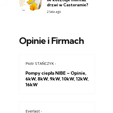
drzwi w Castoramie?
2 lata ago
Opinie i Firmach
Piotr STAŃCZYK
-
Pompy ciepła NIBE – Opinie,
6kW, 8kW, 9kW, 10kW, 12kW,
16kW
Everlast
-