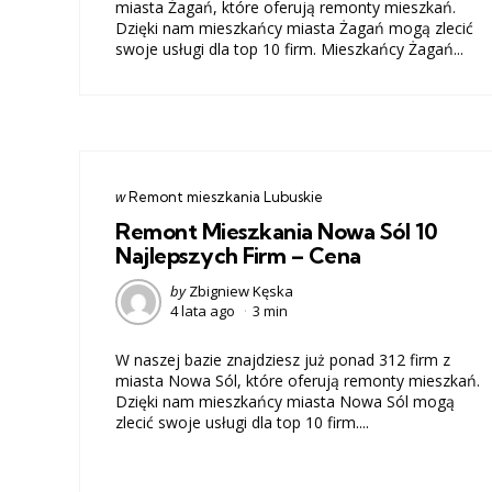
miasta Żagań, które oferują remonty mieszkań.
Dzięki nam mieszkańcy miasta Żagań mogą zlecić
swoje usługi dla top 10 firm. Mieszkańcy Żagań...
Categories
post
w
Remont mieszkania Lubuskie
w
Remont Mieszkania Nowa Sól 10
Najlepszych Firm – Cena
Posted
by
Zbigniew Kęska
4 lata ago
3 min
by
W naszej bazie znajdziesz już ponad 312 firm z
miasta Nowa Sól, które oferują remonty mieszkań.
Dzięki nam mieszkańcy miasta Nowa Sól mogą
zlecić swoje usługi dla top 10 firm....