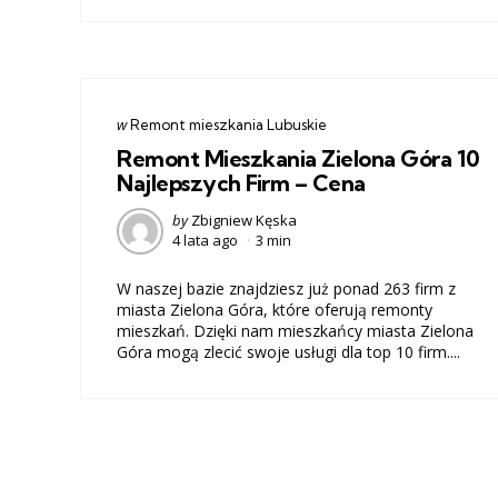
Categories
post
w
Remont mieszkania Lubuskie
w
Remont Mieszkania Zielona Góra 10
Najlepszych Firm – Cena
Posted
by
Zbigniew Kęska
4 lata ago
3 min
by
W naszej bazie znajdziesz już ponad 263 firm z
miasta Zielona Góra, które oferują remonty
mieszkań. Dzięki nam mieszkańcy miasta Zielona
Góra mogą zlecić swoje usługi dla top 10 firm....