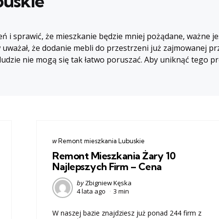
buskie
 i sprawić, że mieszkanie będzie mniej pożądane, ważne jes
 uważał, że dodanie mebli do przestrzeni już zajmowanej prze
udzie nie mogą się tak łatwo poruszać. Aby uniknąć tego p
Categories
post
w
Remont mieszkania Lubuskie
w
Remont Mieszkania Żary 10
Najlepszych Firm – Cena
Posted
by
Zbigniew Kęska
4 lata ago
3 min
by
W naszej bazie znajdziesz już ponad 244 firm z